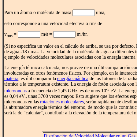
Para un átomo o molécula de masa
uma,
esto corresponde a una velocidad efectiva o rms de
v
=
m/s =
mi/hr.
rms
(Si no especifica un valor en el cálculo de arriba, se usa por defecto
de agua -18 uma-. La velocidad de la molécula de agua a diferentes 
ejemplo de velocidades moleculares asociadas con la energía interna 
La energía térmica calculada, nos provee de una útil comparación con
involucradas en otros fenómenos físicos. Por ejemplo, en la interacci
materia
, es útil comparar la
energía cuántica
de los fotones de la radi
térmica a la temperatura existente. La energía de fotón asociada con 
-5
microondas
a frecuencia de 2,45 GHz. es de unos 10
eV. La energí
es 0,04 eV., unas 3700 veces mayor. Esto sugiere que los efectos espe
microondas en las
rotaciones moleculares
, serán rapidamente desdibu
la abrumadora energía térmica del entorno, de modo que la contribuc
será la de "calentar", contribuir a la elevación de la temperatura del m
Distribución de Velocidad Molecular en un Gas 