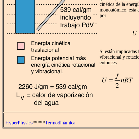
cinética de la energí
monoatómico, esta e
por
Si están implicadas 
vibracional y rotaci
entonces
HyperPhysics
*****
Termodinámica