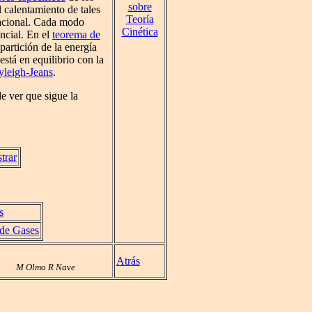
sobre
 calentamiento de tales
Teoría
bracional. Cada modo
Cinética
ncial. En el
teorema de
partición de la energía
stá en equilibrio con la
yleigh-Jeans
.
de ver que sigue la
trar
s
 de Gases
Atrás
M Olmo R Nave