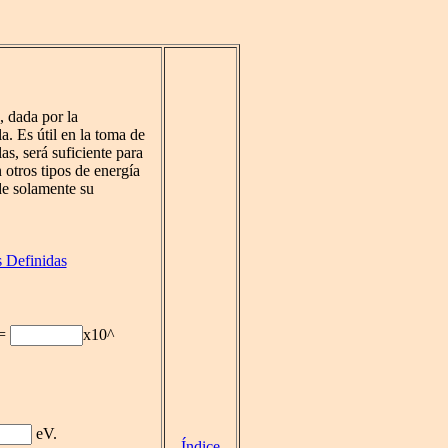
, dada por la
la. Es útil en la toma de
as, será suficiente para
 otros tipos de energía
 de solamente su
 Definidas
 =
x10^
eV.
Índice