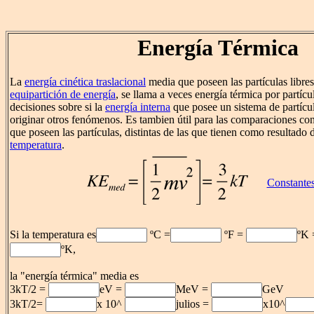
Energía Térmica
La
energía cinética traslacional
media que poseen las partículas libres
equipartición de energía
, se llama a veces energía térmica por partícu
decisiones sobre si la
energía interna
que posee un sistema de partícul
originar otros fenómenos. Es tambien útil para las comparaciones con
que poseen las partículas, distintas de las que tienen como resultado
temperatura
.
Constantes
Si la temperatura es
ºC =
ºF =
ºK
ºK,
la "energía térmica" media es
3kT/2 =
eV =
MeV =
GeV
3kT/2=
x 10^
julios =
x10^