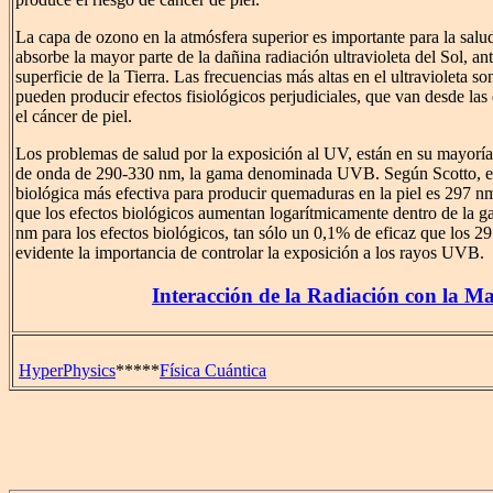
La capa de ozono en la atmósfera superior es importante para la sal
absorbe la mayor parte de la dañina radiación ultravioleta del Sol, ant
superficie de la Tierra. Las frecuencias más altas en el ultravioleta s
pueden producir efectos fisiológicos perjudiciales, que van desde la
el cáncer de piel.
Los problemas de salud por la exposición al UV, están en su mayoría
de onda de 290-330 nm, la gama denominada UVB. Según Scotto, et 
biológica más efectiva para producir quemaduras en la piel es 297 nm
que los efectos biológicos aumentan logarítmicamente dentro de la
nm para los efectos biológicos, tan sólo un 0,1% de eficaz que los 29
evidente la importancia de controlar la exposición a los rayos UVB.
Interacción de la Radiación con la Ma
HyperPhysics
*****
Física Cuántica