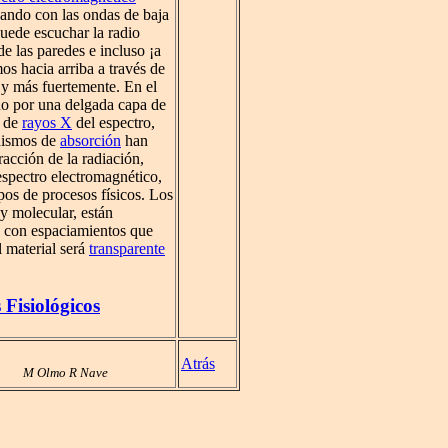
zando con las ondas de baja
puede escuchar la radio
de las paredes e incluso ¡a
os hacia arriba a través de
 y más fuertemente. En el
bido por una delgada capa de
n de
rayos X
del espectro,
nismos de
absorción
han
acción de la radiación,
espectro electromagnético,
ipos de procesos físicos. Los
 y molecular, están
a, con espaciamientos que
l material será
transparente
Fisiológicos
Atrás
M Olmo R Nave