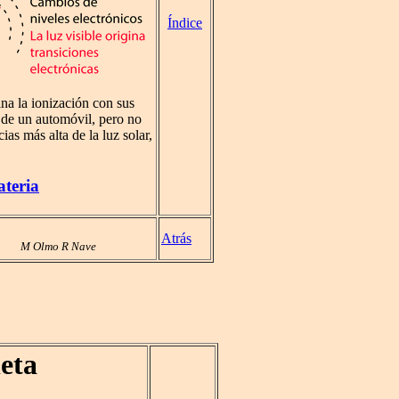
Índice
ina la ionización con sus
s de un automóvil, pero no
as más alta de la luz solar,
ateria
Atrás
M Olmo R Nave
leta