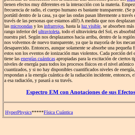
tienen efectos muy diferentes en la interacción con la materia. Empe
frecuencia de radio, el cuerpo humano es bastante transparente. (Se 
portátil dentro de la casa, ya que las ondas pasan libremente a través 
través de las personas que estamos allí!) A medida que nos desplazam
las
microondas
y los
infrarrojos
, hasta la
luz visible
, se absorben más
rango inferior del
ultravioleta
, todo el ultravioleta del Sol, es absor
nuestra piel. Según nos desplazamos hacia arriba, dentro de la regió
nos volvemos de nuevo transparente, ya que la mayoría de los meca
desaparecido. Entonces, aunque solamente se absorbe una pequeña fr
estos son los eventos de ionización mas violentos. Cada porción del 
tiene las
energías cuánticas
apropiadas para la excitación de ciertos t
niveles de energía para todos los procesos físicos en el nivel atómico
cuantizados, y si no hay disponibles cuantificados niveles de energí
respondan a la energía cuántica de la radiación incidente, entonces, e
a esa radiación, y pasará a su través.
Espectro EM con Anotaciones de sus Efectos 
HyperPhysics
*****
Física Cuántica