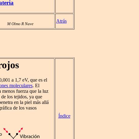
ateria
Atrás
M Olmo R Nave
rojos
 0,001 a 1,7 eV, que es el
ones moleculares
. El
n menos fuerza que la luz
 de los tejidos, ya que
enetra en la piel más allá
gráfica de los vasos
Índice