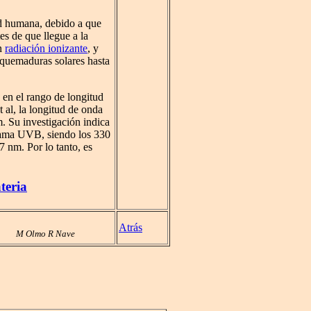
ud humana, debido a que
es de que llegue a la
on
radiación ionizante
, y
s quemaduras solares hasta
 en el rango de longitud
al, la longitud de onda
. Su investigación indica
 gama UVB, siendo los 330
7 nm. Por lo tanto, es
teria
Atrás
M Olmo R Nave