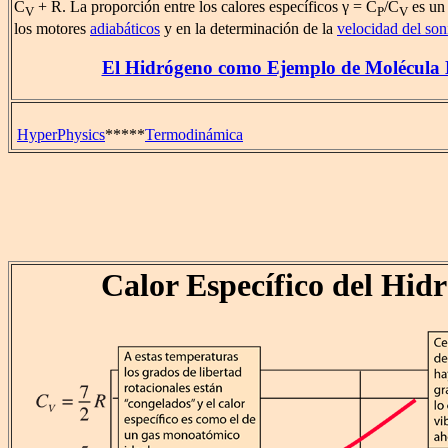
C
+ R. La proporción entre los calores específicos γ = C
/C
es un 
V
P
V
los motores
adiabáticos
y en la determinación de la
velocidad del son
El Hidrógeno como Ejemplo de Molécula 
HyperPhysics
*****
Termodinámica
Calor Específico del Hid