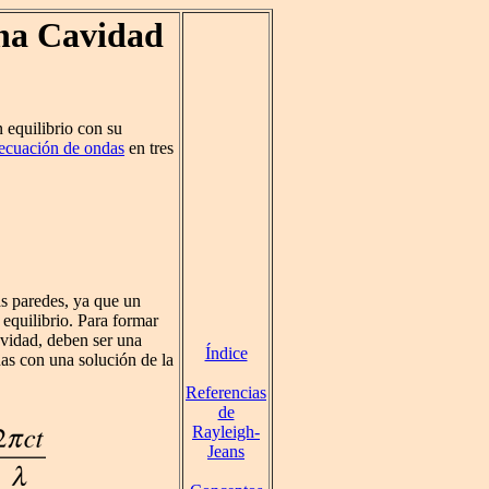
na Cavidad
 equilibrio con su
ecuación de ondas
en tres
as paredes, ya que un
e equilibrio. Para formar
cavidad, deben ser una
Índice
has con una solución de la
Referencias
de
Rayleigh-
Jeans