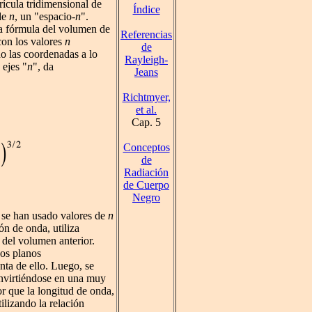
ícula tridimensional de
Índice
 de
n
, un "espacio-
n
".
la fórmula del volumen de
Referencias
con los valores
n
de
o las coordenadas a lo
Rayleigh-
 ejes "
n
", da
Jeans
Richtmyer,
et al.
Cap. 5
Conceptos
de
Radiación
de Cuerpo
Negro
, se han usado valores de
n
ón de onda, utiliza
 del volumen anterior.
dos planos
nta de ello. Luego, se
nvirtiéndose en una muy
 que la longitud de onda,
ilizando la relación