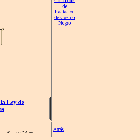
Conceptos
de
Radiación
de Cuerpo
Negro
 la Ley de
ns
Atrás
M Olmo R Nave