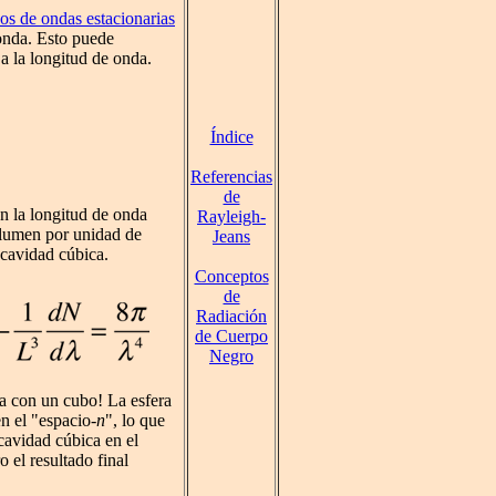
s de ondas estacionarias
 onda. Esto puede
a la longitud de onda.
Índice
Referencias
de
n la longitud de onda
Rayleigh-
olumen por unidad de
Jeans
 cavidad cúbica.
Conceptos
de
Radiación
de Cuerpo
Negro
a con un cubo! La esfera
n el "espacio-
n
", lo que
cavidad cúbica en el
 el resultado final