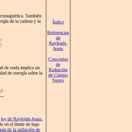
ectromagnética. También
regla de la cadena y la
Índice
Referencias
de
Rayleigh-
Jeans
Conceptos
de
ud de onda implica un
Radiación
dad de energía sobre la
de Cuerpo
Negro
a
ley de Rayleigh-Jeans
,
o en el límite de baja
ula de la radiación de