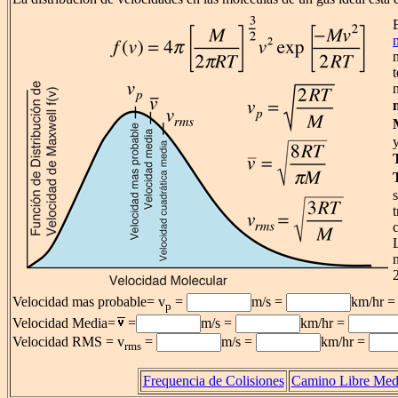
c
Velocidad mas probable= v
=
m/s =
km/hr 
p
Velocidad Media=
=
m/s =
km/hr =
Velocidad RMS = v
=
m/s =
km/hr =
rms
Frequencia de Colisiones
Camino Libre Med