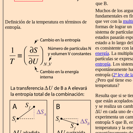
que B.
Muchos de los arg
fundamentales en fís
que ver con la
multi
Definición de la temperatura en términos de
formas de lograr un
entropía.
sistema de partícula
estados pasarán esp
estado a lo largo del
es consistente con l
energía
. La multipl
partículas se expres
entropía
. Los siste
espontáneamente ha
entropía (
2ª ley de 
¿Pero qué tiene eso 
temperatura?
Resulta que si se ti
que están acoplados
y se realiza un camb
ΔU en cada uno de e
experimenta un cam
entropía S que B, e
temperatura y la ener
espontáneamente de 