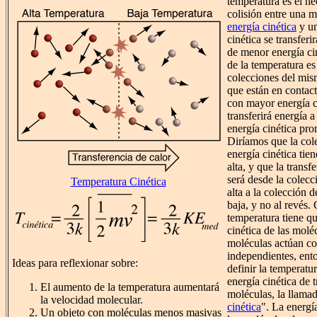
temperatura es el h
colisión entre una m
energía cinética
y un
cinética se transferi
de menor energía cin
de la temperatura es
colecciones del mis
que están en contact
con mayor energía c
transferirá energía 
energía cinética pr
Diríamos que la co
energía cinética tie
alta, y que la transf
será desde la colec
Temperatura Cinética
alta a la colección 
baja, y no al revés.
temperatura tiene qu
cinética de las moléc
moléculas actúan c
independientes, ent
Ideas para reflexionar sobre:
definir la temperatu
energía cinética de 
El aumento de la temperatura aumentará
moléculas, la llamad
la velocidad molecular.
cinética
". La energí
Un objeto con moléculas menos masivas