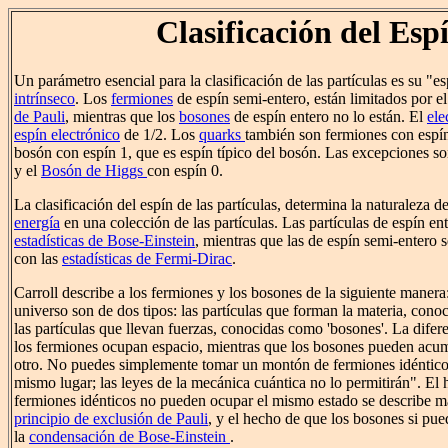
Clasificación del Esp
Un parámetro esencial para la clasificación de las partículas es su "e
intrínseco
. Los
fermiones
de espín semi-entero, están limitados por e
de Pauli
, mientras que los
bosones
de espín entero no lo están. El
ele
espín electrónico
de 1/2. Los
quarks
también son fermiones con espí
bosón con espín 1, que es espín típico del bosón. Las excepciones s
y el
Bosón de Higgs
con espín 0.
La clasificación del espín de las partículas, determina la naturaleza d
energía
en una colección de las partículas. Las partículas de espín en
estadísticas de Bose-Einstein
, mientras que las de espín semi-entero
con las
estadísticas de Fermi-Dirac
.
Carroll describe a los fermiones y los bosones de la siguiente manera:
universo son de dos tipos: las partículas que forman la materia, cono
las partículas que llevan fuerzas, conocidas como 'bosones'. La difere
los fermiones ocupan espacio, mientras que los bosones pueden acu
otro. No puedes simplemente tomar un montón de fermiones idénticos
mismo lugar; las leyes de la mecánica cuántica no lo permitirán". El
fermiones idénticos no pueden ocupar el mismo estado se describe m
principio de exclusión de Pauli
, y el hecho de que los bosones si pue
la
condensación de Bose-Einstein
.