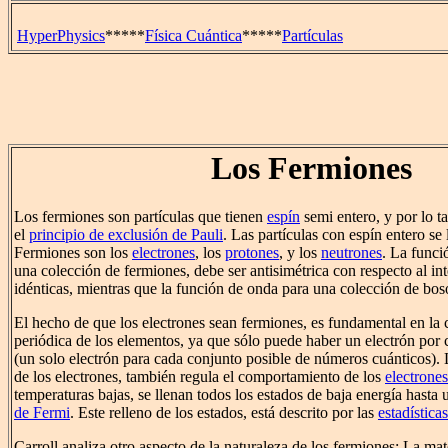
HyperPhysics
*****
Física Cuántica
*****
Partículas
Los Fermiones
Los fermiones son partículas que tienen
espín
semi entero, y por lo t
el
principio de exclusión de Pauli
. Las partículas con espín entero s
Fermiones son los
electrones
, los
protones
, y los
neutrones
. La funci
una colección de fermiones, debe ser antisimétrica con respecto al in
idénticas, mientras que la función de onda para una colección de bos
El hecho de que los electrones sean fermiones, es fundamental en la c
periódica de los elementos, ya que sólo puede haber un electrón por
(un solo electrón para cada conjunto posible de números cuánticos). 
de los electrones, también regula el comportamiento de los
electrone
temperaturas bajas, se llenan todos los estados de baja energía hasta
de Fermi
. Este relleno de los estados, está descrito por las
estadística
Carroll analiza otro aspecto de la naturaleza de los fermiones: La mat