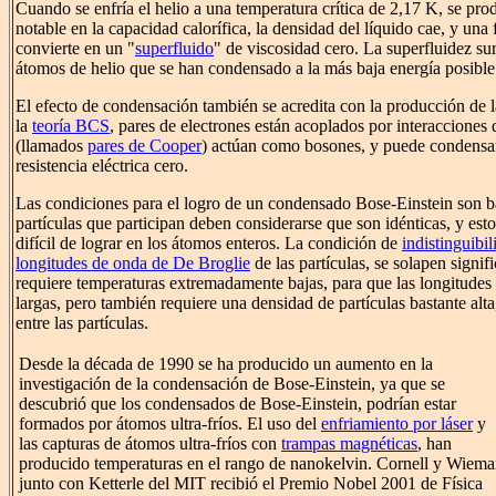
Cuando se enfría el helio a una temperatura crítica de 2,17 K, se pr
notable en la capacidad calorífica, la densidad del líquido cae, y una 
convierte en un "
superfluido
" de viscosidad cero. La superfluidez sur
átomos de helio que se han condensado a la más baja energía posible
El efecto de condensación también se acredita con la producción de 
la
teoría BCS
, pares de electrones están acoplados por interacciones d
(llamados
pares de Cooper
) actúan como bosones, y puede condensar
resistencia eléctrica cero.
Las condiciones para el logro de un condensado Bose-Einstein son b
partículas que participan deben considerarse que son idénticas, y est
difícil de lograr en los átomos enteros. La condición de
indistinguibil
longitudes de onda de De Broglie
de las partículas, se solapen signif
requiere temperaturas extremadamente bajas, para que las longitudes
largas, pero también requiere una densidad de partículas bastante alta
entre las partículas.
Desde la década de 1990 se ha producido un aumento en la
investigación de la condensación de Bose-Einstein, ya que se
descubrió que los condensados de Bose-Einstein, podrían estar
formados por átomos ultra-fríos. El uso del
enfriamiento por láser
y
las capturas de átomos ultra-fríos con
trampas magnéticas
, han
producido temperaturas en el rango de nanokelvin. Cornell y Wiem
junto con Ketterle del MIT recibió el Premio Nobel 2001 de Física