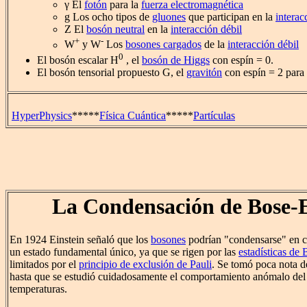
γ El
fotón
para la
fuerza electromagnética
g Los ocho tipos de
gluones
que participan en la
interac
Z El
bosón neutral
en la
interacción débil
+
-
W
y W
Los
bosones cargados
de la
interacción débil
0
El bosón escalar H
, el
bosón de Higgs
con espín = 0.
El bosón tensorial propuesto G, el
gravitón
con espín = 2 para
HyperPhysics
*****
Física Cuántica
*****
Partículas
La Condensación de Bose-E
En 1924 Einstein señaló que los
bosones
podrían "condensarse" en ca
un estado fundamental único, ya que se rigen por las
estadísticas de 
limitados por el
principio de exclusión de Pauli
. Se tomó poca nota de
hasta que se estudió cuidadosamente el comportamiento anómalo de
temperaturas.