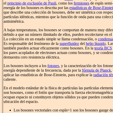
el
principio de exclusión de Pauli
, como los
fermiones
de espín semi-
energía de los bosones es descrita por las
estadísticas de Bose-Einste
que describe una colección de bosones, debe ser simétrica con respec
partículas idénticas, mientras que la función de onda para una colecc
antisimétrica.
A bajas temperaturas, los bosones se comportan de manera muy difere
debido a que un número ilimitado de ellos, pueden recolectarse en el
La colección en un estado simple se llama condensación, o
condensa
Es responsable del fenómeno de la
superfluidez
del
helio líquido
. La
también pueden actuar eficazmente como bosones. En la
teoría BCS
los pares acoplados de electrones actuan como bosones, y se conden
demuestra cero resistencia eléctrica.
Los bosones incluyen a los
fotones
, y la caracterización de los foto
energía dependiente de la frecuencia, dada por la
fórmula de Planck
,
aplicar las estadísticas de Bose-Einstein, para explicar la
radiación té
caliente.
En el modelo estándar de la física de partículas las partículas element
son bosones, como el fotón que transporta la fuerza electromagnétic
ocupan espacio ni constituyen objetos sólidos ya que pueden conden
ubicación del espacio.
Los bosones vectoriales con espín=1 son los bosones gauge d