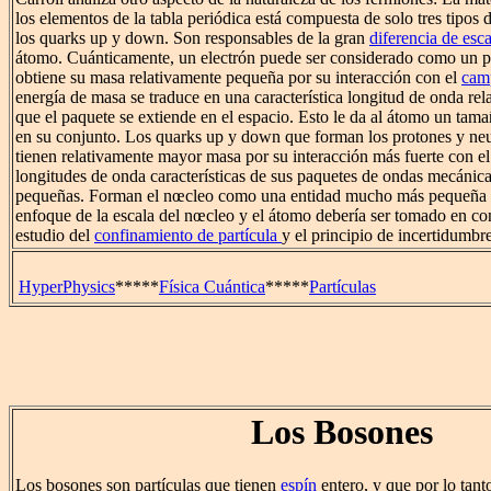
los elementos de la tabla periódica está compuesta de solo tres tipos 
los quarks up y down. Son responsables de la gran
diferencia de esc
átomo. Cuánticamente, un electrón puede ser considerado como un 
obtiene su masa relativamente pequeña por su interacción con el
cam
energía de masa se traduce en una característica longitud de onda rel
que el paquete se extiende en el espacio. Esto le da al átomo un tam
en su conjunto. Los quarks up y down que forman los protones y ne
tienen relativamente mayor masa por su interacción más fuerte con 
longitudes de onda características de sus paquetes de ondas mecáni
pequeñas. Forman el nœcleo como una entidad mucho más pequeña q
enfoque de la escala del nœcleo y el átomo debería ser tomado en co
estudio del
confinamiento de partícula
y el principio de incertidumbre
HyperPhysics
*****
Física Cuántica
*****
Partículas
Los Bosones
Los bosones son partículas que tienen
espín
entero, y que por lo tant