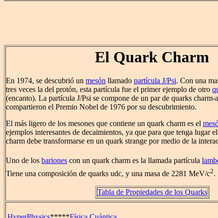
El Quark Charm
En 1974, se descubrió un
mesón
llamado
partícula J/Psi
. Con una ma
tres veces la del protón, esta partícula fue el primer ejemplo de otro
q
(encanto). La partícula J/Psi se compone de un par de quarks charm-
compartieron el Premio Nobel de 1976 por su descubrimiento.
El más ligero de los mesones que contiene un quark charm es el
mes
ejemplos interesantes de decaimientos, ya que para que tenga lugar el
charm debe transformarse en un quark strange por medio de la interac
Uno de los
bariones
con un quark charm es la llamada partícula
lamb
2
Tiene una composición de quarks udc, y una masa de 2281 MeV/c
.
Tabla de Propiedades de los Quarks
HyperPhysics
*****
Física Cuántica