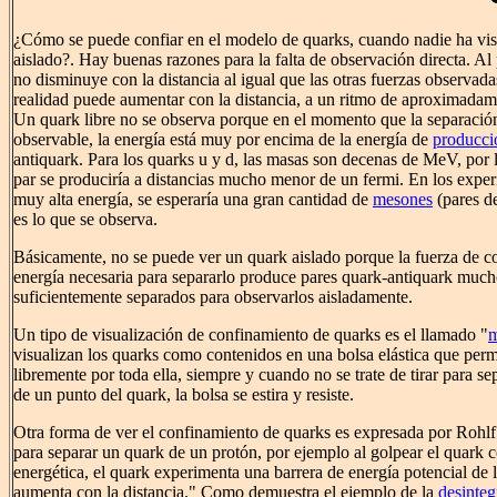
¿Cómo se puede confiar en el modelo de quarks, cuando nadie ha vi
aislado?. Hay buenas razones para la falta de observación directa. Al 
no disminuye con la distancia al igual que las otras fuerzas observada
realidad puede aumentar con la distancia, a un ritmo de aproximada
Un quark libre no se observa porque en el momento que la separación
observable, la energía está muy por encima de la energía de
producci
antiquark. Para los quarks u y d, las masas son decenas de MeV, por 
par se produciría a distancias mucho menor de un fermi. En los exper
muy alta energía, se esperaría una gran cantidad de
mesones
(pares de
es lo que se observa.
Básicamente, no se puede ver un quark aislado porque la fuerza de colo
energía necesaria para separarlo produce pares quark-antiquark mucho
suficientemente separados para observarlos aisladamente.
Un tipo de visualización de confinamiento de quarks es el llamado "
m
visualizan los quarks como contenidos en una bolsa elástica que perm
libremente por toda ella, siempre y cuando no se trate de tirar para sepa
de un punto del quark, la bolsa se estira y resiste.
Otra forma de ver el confinamiento de quarks es expresada por Rohlf.
para separar un quark de un protón, por ejemplo al golpear el quark c
energética, el quark experimenta una barrera de energía potencial de l
aumenta con la distancia." Como demuestra el ejemplo de la
desinteg