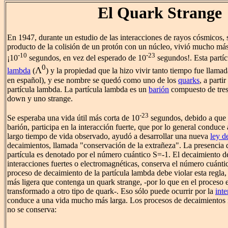
El Quark Strange
En 1947, durante un estudio de las interacciones de rayos cósmicos, 
producto de la colisión de un protón con un núcleo, vivió mucho más
-10
-23
¡10
segundos, en vez del esperado de 10
segundos!. Esta partí
0
Λ
lambda
(
) y la propiedad que la hizo vivir tanto tiempo fue llama
en español), y ese nombre se quedó como uno de los
quarks
, a parti
partícula lambda. La partícula lambda es un
barión
compuesto de tres
down y uno strange.
-23
Se esperaba una vida útil más corta de 10
segundos, debido a que 
barión, participa en la interacción fuerte, que por lo general conduce a
largo tiempo de vida observado, ayudó a desarrollar una nueva
ley d
decaimientos, llamada "conservación de la extrañeza". La presencia 
partícula es denotado por el número cuántico S=-1. El decaimiento de
interacciones fuertes o electromagnéticas, conserva el número cuánti
proceso de decaimiento de la partícula lambda debe violar esta regla,
más ligera que contenga un quark strange, -por lo que en el proceso 
transformado a otro tipo de quark-. Eso sólo puede ocurrir por la
inte
conduce a una vida mucho más larga. Los procesos de decaimientos 
no se conserva: