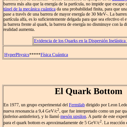
barrera más alta que la energía de la partícula, no impide que escape d
túnel de la mecánica cuántica
da una probabilidad finita, para que una
pase a través de una barrera de mayor energía de 30 MeV-. La barrera
partícula alfa, es lo suficientemente delgada para que sea efectivo el e
la barrera frente al quark, la barrera de energía no disminuye con la d
realidad aumenta.
Evidencia de los Quarks en la Dispersión Inelástica
HyperPhysics
*****
Física Cuántica
El Quark Bottom
En 1977, un grupo experimental del
Fermilab
dirigido por Leon Led
2
nueva resonancia a 9,4 GeV/c
, que fue interpretado como un par q
(inferior-antinferior), y lo llamó
mesón upsilon
. A partir de este expe
2
para el quark bottom es aproximadamente de 5 GeV/c
. La reacción 