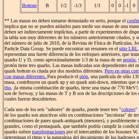
Bottom
B
1/2
-1/3
1/3
0
0
-1
0
** Las masas no deben tomarse demasiado en serio, porque el
confi
implica que no se pueden aislarlos para medir sus masas de una mane
deben ser indirectamente implícitas, a partir de experimentos de dis
la tabla son muy diferentes de los números anteriormente citados, y 
del número de julio de 2010, de la Revista de Física de Partículas, J
Particle Data Group. Se puede encontrar un resumen en el
sitio LBL
representan una fuerte diferencia de los enfoques anteriores, que trat
quarks U y D, como aproximadamente 1/3 de la masa de un
protón
,
protón tiene tres quarks. Las masas indicadas son dependientes del m
quark bottom es citada por dos modelos diferentes.
Pero en otras co
con masas diferentes.
Para producir el
pión
, una partícula de sólo 1
masa, contribuyen un quark up y un quark anti-down, mientras que 
rho
, ¡la misma combinación de quarks, tiene una masa de 770 MeV!
son de Serway, y las masas de T y B son de las descripciones de los
cuales fueron descubiertos.
Cada uno de los seis "sabores" de quarks, puede tener tres "
colores
"
de los quarks son atractivas sólo en combinaciones "incoloras" de tre
combinaciones de pares quark-antiquark (mesones), y posiblemente
grandes, como el pentaquark, que también podría cumplir la condició
quarks sufren
transformaciones
por el intercambio de los bosones W,
determinan el ritmo y la naturaleza del decaimiento de los hadrones po