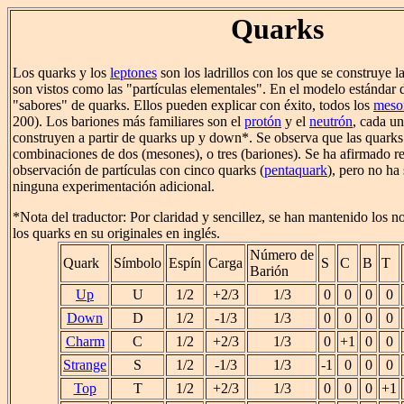
Quarks
Los quarks y los
leptones
son los ladrillos con los que se construye la
son vistos como las "partículas elementales". En el modelo estándar d
"sabores" de quarks. Ellos pueden explicar con éxito, todos los
meso
200). Los bariones más familiares son el
protón
y el
neutrón
, cada un
construyen a partir de quarks up y down*. Se observa que las quarks
combinaciones de dos (mesones), o tres (bariones). Se ha afirmado re
observación de partículas con cinco quarks (
pentaquark
), pero no ha
ninguna experimentación adicional.
*Nota del traductor: Por claridad y sencillez, se han mantenido los 
los quarks en su originales en inglés.
Número de
Quark
Símbolo
Espín
Carga
S
C
B
T
Barión
Up
U
1/2
+2/3
1/3
0
0
0
0
Down
D
1/2
-1/3
1/3
0
0
0
0
Charm
C
1/2
+2/3
1/3
0
+1
0
0
Strange
S
1/2
-1/3
1/3
-1
0
0
0
Top
T
1/2
+2/3
1/3
0
0
0
+1