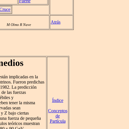
Fuerte
 Cruce
Atrás
M Olmo R Nave
medios
stán implicadas en la
eutrinos. Fueron predichas
1982. La predicción
 de las fuerzas
débiles y
Índice
eben tener la misma
rvadas sean
Conceptos
 y Z bajo ciertas
de
e una fuerza de pequeña
Partícula
culos teóricos muestran
e 80 y 90 GeV,