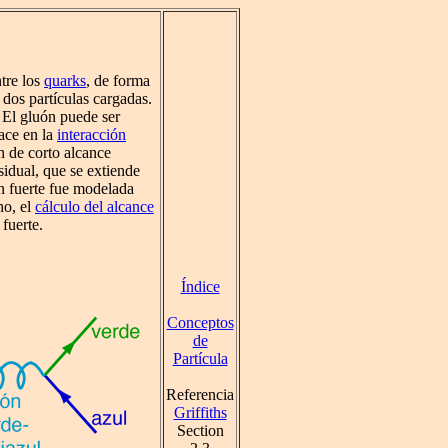
tre los
quarks
, de forma
 dos partículas cargadas.
 El gluón puede ser
ace en la
interacción
n de corto alcance
idual, que se extiende
ón fuerte fue modelada
ho, el
cálculo del alcance
 fuerte.
Índice
Conceptos
de
Partícula
Referencia
Griffiths
Section