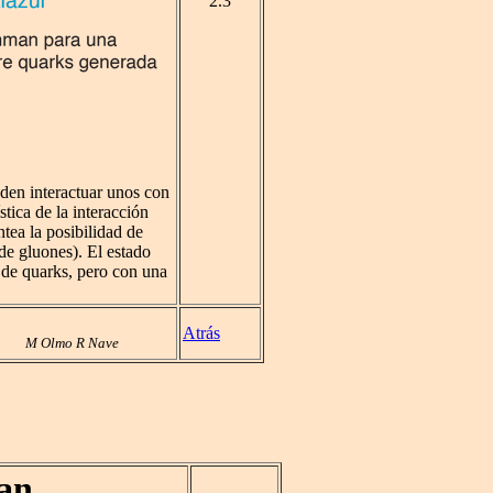
2.3
den interactuar unos con
stica de la interacción
ntea la posibilidad de
de gluones). El estado
 de quarks, pero con una
.
Atrás
M Olmo R Nave
an