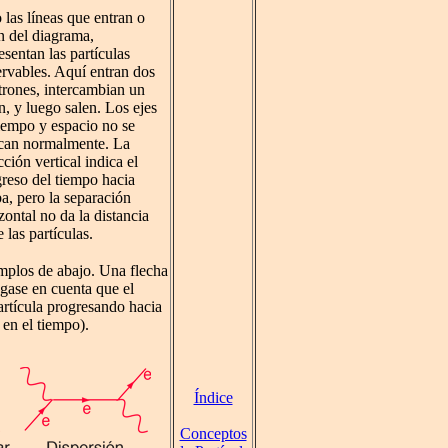
 las líneas que entran o
n del diagrama,
esentan las partículas
rvables. Aquí entran dos
trones, intercambian un
n, y luego salen. Los ejes
iempo y espacio no se
ican normalmente. La
cción vertical indica el
reso del tiempo hacia
ba, pero la separación
zontal no da la distancia
e las partículas.
mplos de abajo. Una flecha
ngase en cuenta que el
artícula progresando hacia
 en el tiempo).
Índice
Conceptos