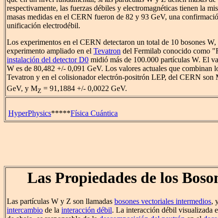
respectivamente, las fuerzas débiles y electromagnéticas tienen la mi
masas medidas en el CERN fueron de 82 y 93 GeV, una confirmación 
unificación electrodébil.
Los experimentos en el CERN detectaron un total de 10 bosones W, 
experimento ampliado en el
Tevatron
del Fermilab conocido como "R
instalación del detector D0
midió más de 100.000 partículas W. El va
W es de 80,482 +/- 0,091 GeV. Los valores actuales que combinan l
Tevatron y en el colisionador electrón-positrón LEP, del CERN son
GeV, y M
= 91,1884 +/- 0,0022 GeV.
Z
HyperPhysics
*****
Física Cuántica
Las Propiedades de los Boso
Las partículas W y Z son llamadas
bosones vectoriales intermedios
, 
intercambio
de la
interacción débil
. La interacción débil visualizada 