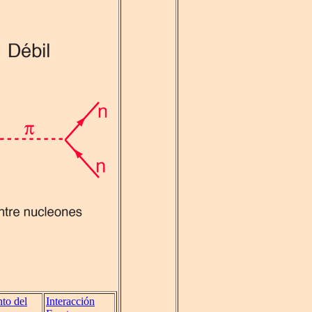
to del
Interacción