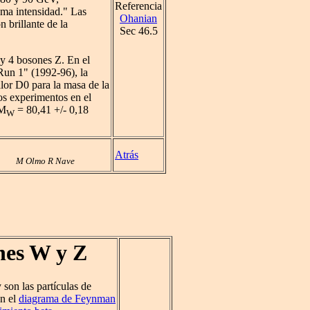
Referencia
sma intensidad." Las
Ohanian
brillante de la
Sec 46.5
y 4 bosones Z. En el
un 1" (1992-96), la
lor D0 para la masa de la
os experimentos en el
 M
= 80,41 +/- 0,18
W
Atrás
M Olmo R Nave
nes W y Z
y son las partículas de
en el
diagrama de Feynman