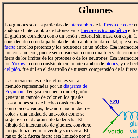
Gluones
Los gluones son las partículas de
intercambio
de la
fuerza de color
en
análoga al intercambio de fotones en la
fuerza electromagnética
entre
El gluón se considera como un bosón vectorial sin masa con espín 1.
considerado como la partícula de intercambio fundamental, que suby
fuerte
entre los protones y los neutrones en un núcleo. Esa interacció
nucleón-nucleón, puede ser considerada como una fuerza de color res
fuera de los límites de los protones o de los neutrones. Esa interacci
por
Yukawa
como consistente en un intercambio de
piones
, y de hec
del pión
, fue útil en el desarrollo de nuestra comprensión de la fuerza
Las interacciones de los gluones son a
menudo representadas por un
diagrama de
Feynman
. Téngase en cuenta que el gluón
genera un cambio de color en los quarks.
Los gluones son de hecho considerados
como bicoloreados, llevando una unidad de
color y una unidad de anti-color como se
sugiere en el diagrama de la derecha. El
dibujo del intercambio de gluones, convierte
un quark azul en uno verde y viceversa. El
rango de la fuerza fuerte está limitado por el