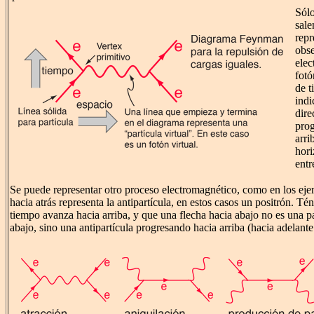
Sólo
sale
repr
obse
elec
fotó
de t
ind
dire
prog
arri
hori
entr
Se puede representar otro proceso electromagnético, como en los eje
hacia atrás representa la antipartícula, en estos casos un positrón. Té
tiempo avanza hacia arriba, y que una flecha hacia abajo no es una p
abajo, sino una antipartícula progresando hacia arriba (hacia adelante