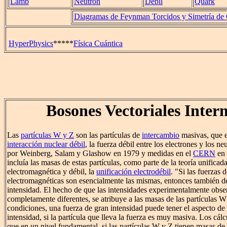
Lamb
Neutrón
Débil
Quark
Diagramas de Feynman Torcidos y Simetría de
HyperPhysics
*****
Física Cuántica
Bosones Vectoriales Inter
Las
partículas W y Z
son las partículas de
intercambio
masivas, que e
interacción nuclear débil
, la fuerza débil entre los electrones y los n
por Weinberg, Salam y Glashow en 1979 y medidas en el
CERN
en 
incluía las masas de estas partículas, como parte de la teoría unificada
electromagnética y débil, la
unificación electrodébil
. "Si las fuerzas 
electromagnéticas son esencialmente las mismas, entonces también d
intensidad. El hecho de que las intensidades experimentalmente obse
completamente diferentes, se atribuye a las masas de las partículas W
condiciones, una fuerza de gran intensidad puede tener el aspecto d
intensidad, si la partícula que lleva la fuerza es muy masiva. Los cál
que en un nivel fundamental, si las partículas W y Z tienen masas d