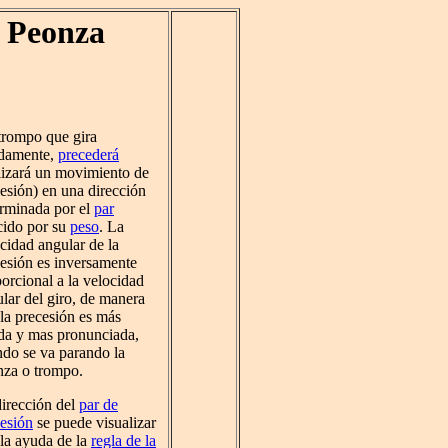
a Peonza
trompo que gira
idamente,
precederá
lizará un movimiento de
esión) en una dirección
rminada por el
par
cido por su
peso
. La
cidad angular de la
esión es inversamente
orcional a la velocidad
lar del giro, de manera
la precesión es más
da y mas pronunciada,
do se va parando la
nza o trompo.
irección del
par de
esión
se puede visualizar
la ayuda de la
regla de la