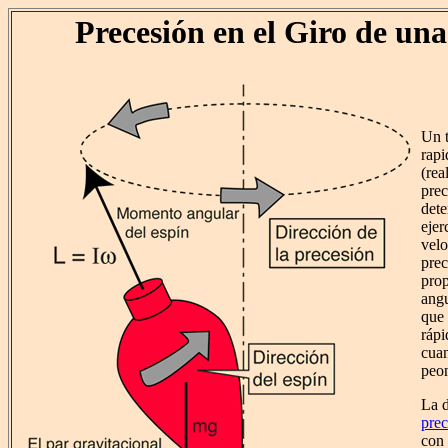
Precesión en el Giro de un
Un 
rap
(rea
prec
dete
ejer
velo
prec
prop
angu
que 
rápi
cuan
peo
La d
prec
con 