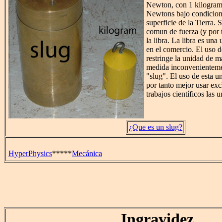
Newton, con 1 kilogram
Newtons bajo condicione
superficie de la Tierra.
comun de fuerza (y por 
la libra. La libra es un
en el comercio. El uso d
restringe la unidad de 
medida inconvenienteme
"slug". El uso de esta u
por tanto mejor usar exc
trabajos científicos las 
¿Que es un slug?
HyperPhysics
*****
Mecánica
Ingravidez