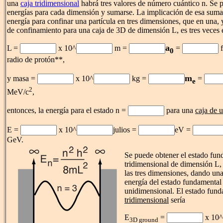
una
caja tridimensional
habrá tres valores de número cuántico n. Se p
energías para cada dimensión y sumarse. La implicación de esa suma 
energía para confinar una partícula en tres dimensiones, que en una,
de confinamiento para una caja de 3D de dimensión L, es tres veces 
a
L =
x 10^
m =
=
f
0
radio de protón**,
m
y masa =
x 10^
kg =
=
e
2
MeV/c
,
entonces, la energía para el estado n =
para una
caja de 
E =
x 10^
julios =
eV =
GeV.
Se puede obtener el estado fun
tridimensional de dimensión L,
las tres dimensiones, dando una
energía del estado fundamental 
unidimensional. El estado fund
tridimensional
sería
E
=
x 10^
3D ground