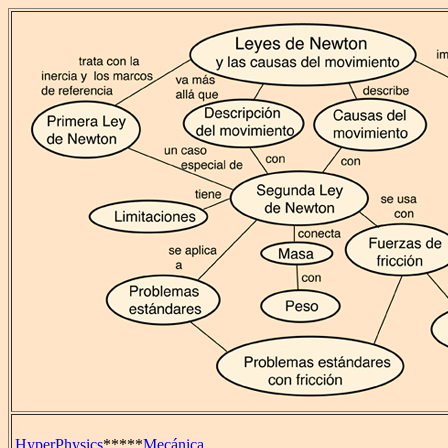
HyperPhysics
*****
Mecánica