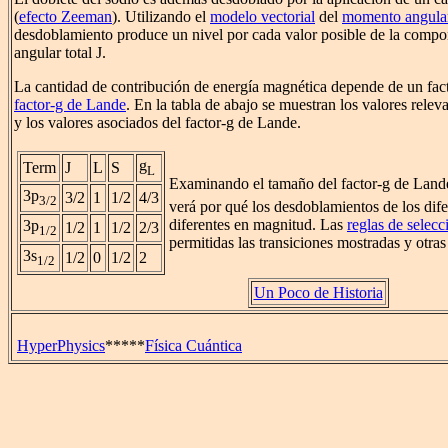
(
efecto Zeeman
). Utilizando el
modelo vectorial
del
momento angular
desdoblamiento produce un nivel por cada valor posible de la comp
angular total J.
La cantidad de contribución de energía magnética depende de un fac
factor-g de Lande
. En la tabla de abajo se muestran los valores rele
y los valores asociados del factor-g de Lande.
g
Term
J
L
S
L
Examinando el tamaño del factor-g de Land
3p
3/2
1
1/2
4/3
3/2
verá por qué los desdoblamientos de los dife
diferentes en magnitud. Las
reglas de selecc
3p
1/2
1
1/2
2/3
1/2
permitidas las transiciones mostradas y otras
3s
1/2
0
1/2
2
1/2
Un Poco de Historia
HyperPhysics
*****
Física Cuántica