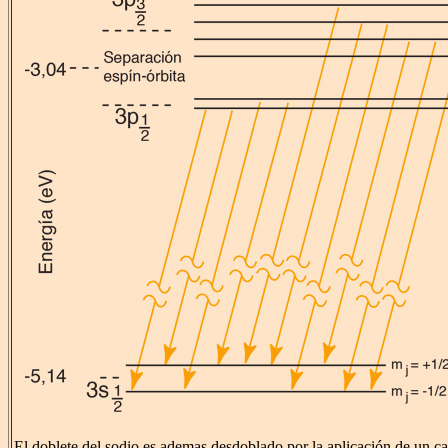
El doblete del sodio es ademas desdoblado por la aplicación de un 