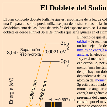
El Doblete del Sodio
El bien conocido doblete brillante que es responsable de la luz de col
una lámpara de sodio, puede utilizarse para demostrar varias de las i
desdoblamiento de las líneas de emisión del espectro atómico. La tran
doblete es desde el nivel 3p al 3s, niveles que sería iguales en el át
El hecho de que el 
orbital
= 0) sea meno
un buen ejemplo de
niveles de energía
angular
. El electró
1s y está menos bl
el electrón 3p, por l
menor (más fuertem
de que haya un dobl
dependencia de los 
atómica del
momento
3p está desdoblado 
momento angular tot
energía magnética de
presencia del camp
causado por el movi
efecto se conoce 