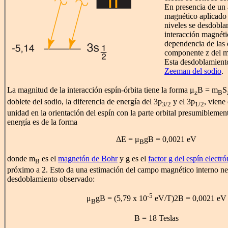
En presencia de un
magnético aplicado 
niveles se desdobla
interacción magnéti
dependencia de las 
componente z del m
Esta desdoblamient
Zeeman del sodio
.
La magnitud de la interacción espín-órbita tiene la forma μ
B =
m
S
z
B
doblete del sodio, la diferencia de energía del 3p
y el 3p
, viene
3/2
1/2
unidad en la orientación del espín con la parte orbital presumiblemen
energía es de la forma
ΔE = μ
gB = 0,0021 eV
B
donde
m
es el
magnetón de Bohr
y g es el
factor g del espín electró
B
próximo a 2. Esto da una estimación del campo magnético interno nec
desdoblamiento observado:
-5
μ
gB = (5,79 x 10
eV/T)2B = 0,0021 eV
B
B = 18 Teslas