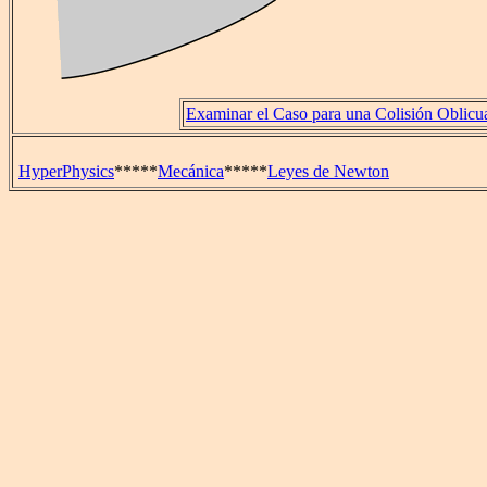
Examinar el Caso para una Colisión Oblicu
HyperPhysics
*****
Mecánica
*****
Leyes de Newton