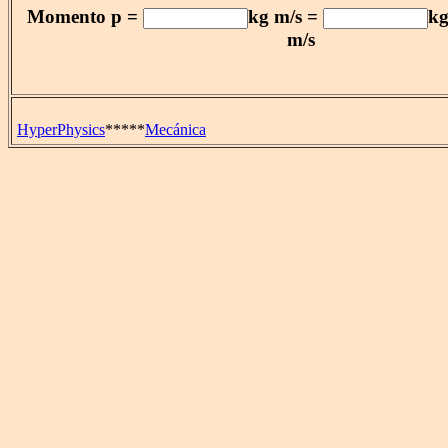
Momento p =
kg m/s =
k
m/s
HyperPhysics
*****
Mecánica