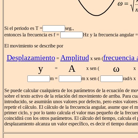
Si el periodo es T =
seg.,
entonces la frecuencia es f =
Hz y la frecuencia angular 
El movimiento se describe por
Desplazamiento
Amplitud
frecuencia 
=
x sen (
y
A
ω
=
x sen (
x
m
=
m
x sen (
rad/s
x
Se puede calcular cualquiera de los parámetros de la ecuación de mo
sobre el texto activo de la relación del movimiento de arriba. Para cu
introducido, se asumirán unos valores por defecto, pero estos valore
repetir el cálculo. El cálculo de la frecuencia angular, asume que el 
primer ciclo, y por lo tanto calcula el valor mas pequeño de la frecu
coincidirá con los otros parámetros. El cálculo del tiempo, calcula e
desplazamiento alcanza un valor específico, es decir el tiempo durant