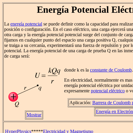
Energía Potencial Eléct
La
energía potencial
se puede definir como la capacidad para realiza
posición o configuración. En el caso eléctrico, una carga ejercerá un
otra carga y la energía potencial potencial surge del conjunto de carg
fijamos en cualquier punto del espacio una carga positiva Q, cualquie
se traiga a su cercanía, experimentará una fuerza de repulsión y por l
potencial. La energía potencial de una carga de prueba Q en las inme
de carga será:
donde k es la
constante de Coulomb
.
En electricidad, normalmente es mas
energía potencial eléctrica por unida
expresamente
potencial eléctrico
o vo
Aplicación:
Barrera de Coulomb p
Energía en Electrón
Mostrar
HyperPhysics
*****
Electricidad y Magnetismo