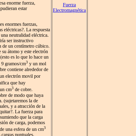
 esa enorme fuerza,
Fuerza
 pudieran estar
Electromagnética
les enormes fuerzas,
 eléctricas?. La respuesta
una neutralidad eléctrica.
a ser instructivo
de un centímetro cúbico.
e su átomo y este electrón
 (esto es lo que lo hace un
3
os 9 gramos/cm
y un mol
bre contiene alrededor de
n electrón movil por
ifica que hay
3
 un cm
de cobre.
cobre de modo que haya
a. (sujetaremos la de
ales, y a atracción de la
uitar?. La fuerza para
sumiendo que la carga
ulsión de carga, podemos
3
o de una esfera de un cm
 cargas puntuales,