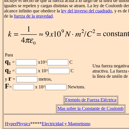
incluye el hecho de que la fuerza actúa a lo largo de la línea de unió
iguales se repelen y cargas distintas se atraen. La ley de Coulomb de
alcance infinito que obedece la
ley del inverso del cuadrado
, y es de
de la
fuerza de la gravedad
.
Para
q
=
x10^
C
1
Una fuerza negativa
q
=
x 10^
C
atractiva. La fuerza 
2
la línea de unión de 
r
y
=
metros,
F
=
x 10^
Newtons.
Ejemplo de Fuerza Eléctrica
Mas sobre la Constante de Coulomb
HyperPhysics
*****
Electricidad y Magnetismo