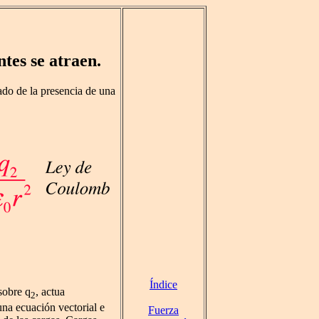
ntes se atraen.
do de la presencia de una
Índice
sobre q
, actua
2
na ecuación vectorial e
Fuerza