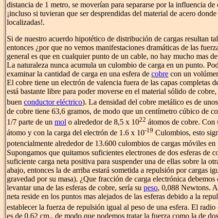
distancia de 1 metro, se moverían para separarse por la influencia de
¡incluso si tuvieran que ser desprendidas del material de acero donde
localizadas!.
Si de nuestro acuerdo hipotético de distribución de cargas resultan ta
entonces ¿por que no vemos manifestaciones dramáticas de las fuerzas
general es que en cualquier punto de un cable, no hay mucho mas de 
La naturaleza nunca acumula un culombio de carga en un punto. Podrí
examinar la cantidad de carga en una esfera de
cobre
con un volúmen 
El cobre tiene un electrón de valencia fuera de las capas completas d
está bastante libre para poder moverse en el material sólido de cobre,
buen
conductor eléctrico
). La densidad del cobre metálico es de un
de cobre tiene 63,6 gramos, de modo que un centímetro cúbico de co
22
1/7 parte de un
mol
o alrededor de 8,5 x 10
átomos de cobre. Con u
-19
átomo y con la carga del electrón de 1.6 x 10
Culombios, esto sign
potencialmente alrededor de 13.600 culombios de cargas móviles en
Supongamos que quitamos suficientes electrones de dos esferas de 
suficiente carga neta positiva para suspender una de ellas sobre la otr
abajo, entonces la de arriba estará sometida a repulsión por cargas igu
gravedad por su masa). ¿Que fracción de carga electrónica debemos q
levantar una de las esferas de cobre, sería su
peso
, 0,088 Newtons. A
neta reside en los puntos mas alejados de las esferas debido a la rep
establecer la fuerza de repulsión igual al peso de una esfera. El radi
es de 0,62 cm., de modo que podemos tratar la fuerza como la de dos