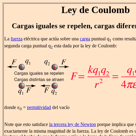
Ley de Coulomb
Cargas iguales se repelen, cargas difere
La
fuerza
eléctrica que actúa sobre una
carga
puntual q
como resulta
1
segunda carga puntual q
esta dada por la ley de Coulomb:
2
ε
donde
=
permitividad
del vacío
0
Note que esto satisface
la tercera ley de Newton
porque implica que 
exactamente la misma magnitud de la fuerza. La ley de Coulomb es u