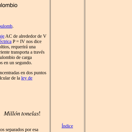
oulomb
.
aje
AC de alrededor de V
éctrica
P = IV nos dice
ltios, requerirá una
ente transporta a través
ulombio de carga
ios en un segundo.
ncentradas en dos puntos
lcular de la
ley de
Índice
tos separados por esa