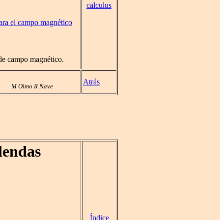
calculus
ara el campo magnético
s de campo magnético.
Atrás
M Olmo R Nave
dendas
Índice