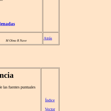
denadas
Atrás
M Olmo R Nave
ncia
e las fuentes puntuales
Índice
Vector