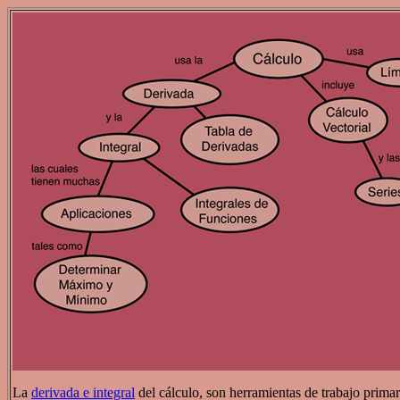
La
derivada e integral
del cálculo, son herramientas de trabajo primari