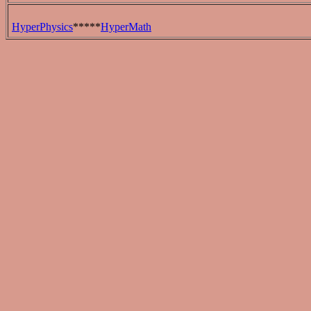
HyperPhysics
*****
HyperMath