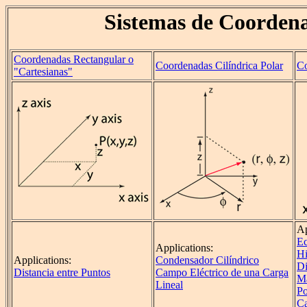
Sistemas de Coorden
Coordenadas Rectangular o
Coordenadas Cilíndrica Polar
Co
"Cartesianas"
Ap
Ec
Applications:
H
Applications:
Condensador Cilíndrico
Di
Distancia entre Puntos
Campo Eléctrico de una Carga
M
Lineal
Po
Ca