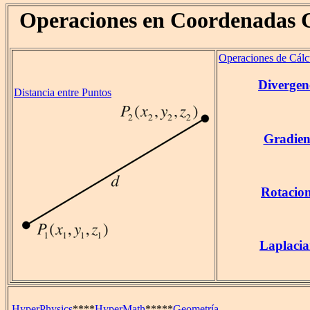
Operaciones en Coordenadas C
Operaciones de Cálcu
Divergen
Distancia entre Puntos
Gradien
Rotacio
Laplaci
HyperPhysics
****
HyperMath
*****
Geometría