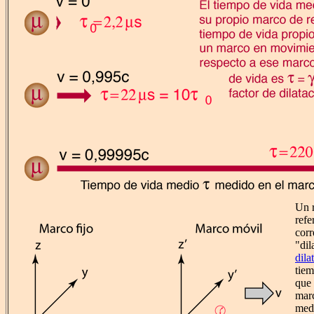
Un r
refe
corr
"dil
dila
tiem
que 
marc
med