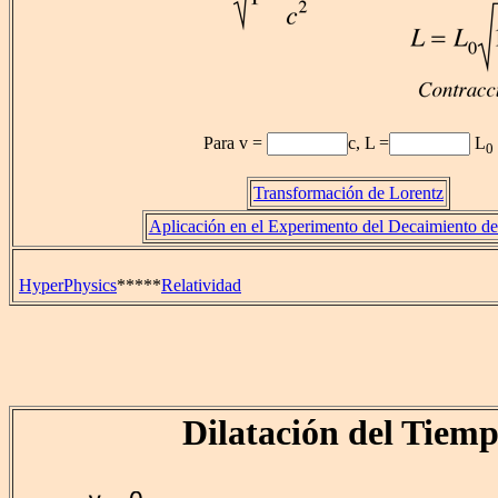
Para v =
c, L =
L
0
Transformación de Lorentz
Aplicación en el Experimento del Decaimiento d
HyperPhysics
*****
Relatividad
Dilatación del Tiem