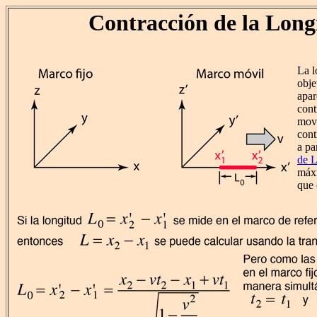
Contracción de la Long
La l
obje
apar
cont
movi
cont
a pa
de L
máxi
que 