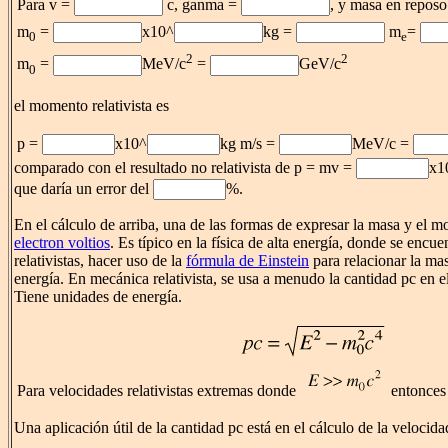
Para v =
c, ganma =
, y masa en reposo
m
=
x10^
kg =
m
=
0
e
2
2
m
=
MeV/c
=
GeV/c
0
el momento relativista es
p =
x10^
kg m/s =
MeV/c =
comparado con el resultado no relativista de p = mv =
x1
que daría un error del
%.
En el cálculo de arriba, una de las formas de expresar la masa y el 
electron voltios
. Es típico en la física de alta energía, donde se encue
relativistas, hacer uso de la
fórmula de Einstein
para relacionar la ma
energía. En mecánica relativista, se usa a menudo la cantidad pc en 
Tiene unidades de energía.
Para velocidades relativistas extremas donde
entonce
Una aplicación útil de la cantidad pc está en el cálculo de la velocid