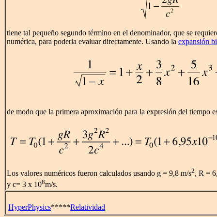
tiene tal pequeño segundo término en el denominador, que se requier
numérica, para poderla evaluar directamente. Usando la
expansión b
de modo que la primera aproximación para la expresión del tiempo e
2
Los valores numéricos fueron calculados usando g = 9,8 m/s
, R = 6
8
y c= 3 x 10
m/s.
HyperPhysics
*****
Relatividad