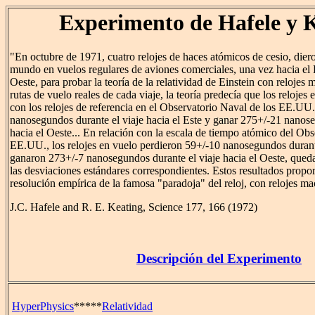
Experimento de Hafele y 
"En octubre de 1971, cuatro relojes de haces atómicos de cesio, diero
mundo en vuelos regulares de aviones comerciales, una vez hacia el E
Oeste, para probar la teoría de la relatividad de Einstein con relojes 
rutas de vuelo reales de cada viaje, la teoría predecía que los reloje
con los relojes de referencia en el Observatorio Naval de los EE.UU
nanosegundos durante el viaje hacia el Este y ganar 275+/-21 nanose
hacia el Oeste... En relación con la escala de tiempo atómico del Obs
EE.UU., los relojes en vuelo perdieron 59+/-10 nanosegundos durante 
ganaron 273+/-7 nanosegundos durante el viaje hacia el Oeste, queda
las desviaciones estándares correspondientes. Estos resultados propo
resolución empírica de la famosa "paradoja" del reloj, con relojes m
J.C. Hafele and R. E. Keating, Science 177, 166 (1972)
Descripción del Experimento
HyperPhysics
*****
Relatividad