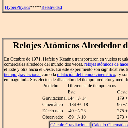
HyperPhysics
*****
Relatividad
Relojes Atómicos Alrededor 
En Octubre de 1971, Hafele y Keating transportaron en vuelos regul
comerciales alrededor del mundo dos veces,
relojes atómicos de hace
el Este y otra hacia el Oeste. En este experimento son significativas t
tiempo gravitacional
como la
dilatación del tiempo cinemático
, -y s
en magnitud-. Sus efectos de dilatación del tiempo predicho y medido
Predicho:
Diferencia de tiempo en ns
Este
Oeste
Gravitacional
144 +/- 14
179 +
Cinemático
-184 +/- 18
96 +/
Efecto neto
-40 +/- 23
275 +
Observado:
-59 +/- 10
273 +
Cálculo Gravitacional
Cálculo Cinemático