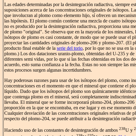
Las edades determinadas por la desintegración radiactiva, siempre est
suposiciones acerca de las concentraciones originales de isótopos. L
que involucran al plomo como elemento hijo, sí ofrecen un mecanis
las hipótesis. El plomo común contiene una mezcla de cuatro isótop
no es producido por la desintegración radiactiva, proporciona una m
de plomo "original". Se observa que en la mayoría de los minerales, 
isótopos de plomo es casi constante, de modo que se puede usar el 
proyectar las cantidades originales de plomo-206 y plomo-207. (El p
producto final estable de la
serie del torio
, por lo que no se usa en la
plomo.) Los dos dataciones uranio-plomo, obtenidas del U-235 y de
diferentes semi vidas, por lo que si las fechas obtenidas en los dos d
acuerdo, esto suma confianza a la fecha. Estas no son siempre las mi
estos procesos surgen algunas incertidumbres.
Hay poderosas razones para usar de los isótopos del plomo, como ind
concentraciones en el momento en que el mineral que contiene el plo
líquido. Dado que los isótopos del plomo son químicamente idénticos
que contenga plomo en el mineral, será completamente indiscriminad
llevaba. El mineral que se forme incorporará plomo-204, plomo-206 
proporción en la que se encontraba, en ese lugar y en ese momento d
Cualquier desviación de las concentraciones originales relativas de
respecto del plomo-204, se puede atribuir a la desintegración radiacti
238
2
Haciendo uso de las constantes de desintegración de ambos
U y
238
235