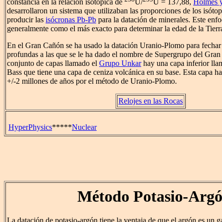
constancia en la relación isotópica de
U/
U = 137,88,
Holmes 
desarrollaron un sistema que utilizaban las proporciones de los isóto
producir las
isócronas Pb-Pb
para la datación de minerales. Este enf
generalmente como el más exacto para determinar la edad de la Tierr
En el Gran Cañón se ha usado la datación Uranio-Plomo para fechar
profundas a las que se le ha dado el nombre de Supergrupo del Gra
conjunto de capas llamado el
Grupo Unkar
hay una capa inferior ll
Bass que tiene una capa de ceniza volcánica en su base. Esta capa h
+/-2 millones de años por el método de Uranio-Plomo.
Relojes en las Rocas
HyperPhysics
*****
Nuclear
Método Potasio-Arg
La datación de potasio-argón tiene la ventaja de que el argón es un g