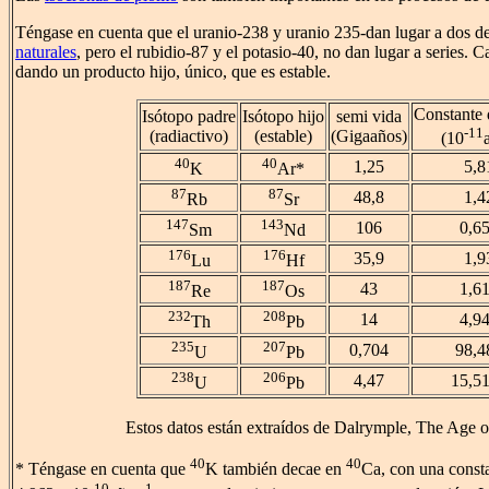
Téngase en cuenta que el uranio-238 y uranio 235-dan lugar a dos d
naturales
, pero el rubidio-87 y el potasio-40, no dan lugar a series. C
dando un producto hijo, único, que es estable.
Constante 
Isótopo padre
Isótopo hijo
semi vida
-11
(radiactivo)
(estable)
(Gigaaños)
(10
40
40
1,25
5,8
K
Ar*
87
87
48,8
1,4
Rb
Sr
147
143
106
0,6
Sm
Nd
176
176
35,9
1,9
Lu
Hf
187
187
43
1,6
Re
Os
232
208
14
4,9
Th
Pb
235
207
0,704
98,4
U
Pb
238
206
4,47
15,5
U
Pb
Estos datos están extraídos de Dalrymple, The Age o
40
40
* Téngase en cuenta que
K también decae en
Ca, con una const
-10
-1