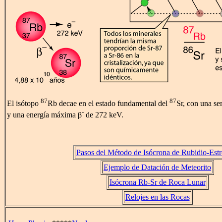
87
87
El isótopo
Rb decae en el estado fundamental del
Sr, con una se
-
y una energía máxima β
de 272 keV.
Pasos del Método de Isócrona de Rubidio-Est
Ejemplo de Datación de Meteorito
Isócrona Rb-Sr de Roca Lunar
Relojes en las Rocas