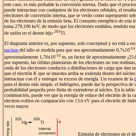
este caso, es más probable la conversión interna. Dado que el proces
puede interactuar con cualquiera de los electrones orbitales, el result
electrones de conversión interna, que se verán como superpuesto sobr
de los electrones de la emisión beta. El consumo energético de esta t
toma 279,190 keV, de modo que los electrones emitidos, tendrán esa
203
de unión en el átomo hijo
Tl.
El diagrama anterior es, por supuesto, solo conceptual y no está a es
-14
nuclear
del talio se modela para que sea aproximadamente 0,7x10
-10
aproximadamente 1,76x10
m, un factor de aproximadamente ¡25.
por supuesto, las órbitas planetarias de los electrones no son realista
onda de los electrones conducen a distribuciones de carga que dan un
que el electrón K que se muestra arriba se extienda dentro del núcle
interactuar con él y entregar su exceso de energía. Un examen de la
para el átomo más simple, el hidrógeno, puede dar la perspectiva de q
probabilidad pequeña pero finita de extenderse al núcleo. En la tabla
continuación, puede ver que la energía de enlace del electrón de la c
electron-voltios en comparación con 13,6 eV para el electrón de hid
veces mayor.
Emisión de electrones en el d