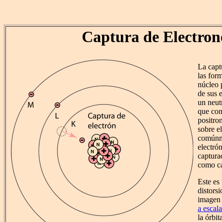
Captura de Electron
La capt
las for
núcleo 
de sus e
un neut
que com
positro
sobre e
comúnme
electró
capturad
como ca
Este es
distors
imagen 
a escala
la órbi