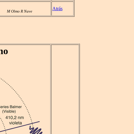
Atrás
M Olmo R Nave
no