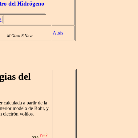
tro del Hidrógeno
a
Atrás
M Olmo R Nave
gías del
r calculada a partir de la
nterior modelo de Bohr, y
 electrón voltios.