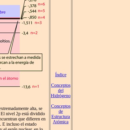
Índice
Conceptos
del
Hidrógeno
Conceptos
 extremadamente alta, se
de
El nivel 2p está dividido
Estructura
encuentran que difieren en
Atómica
. E incluso el estado
y el espín nuclear, en lo