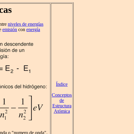
cas
entre
niveles de energías
de
emisión
con
energía
Índice
Conceptos
de
Estructura
Atómica
 onda o "numero de onda",