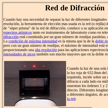
Red de Difracción
Cuando hay una necesidad de separar la luz de diferentes longitudes 
resolución, la herramienta de elección mas usada es la red (o rejilla) 
de "súper prisma" de la red de difracción, conduce a su aplicación en
espectros atómicos
tanto en instrumentos de laboratorio como en tel
difracción
está constituida por un gran número de rendijas paralelas,
La
condición de máxima intensidad
es la misma que la de la
doble re
pero con un gran número de rendijas, el máximo de intensidad está 
proporcionando una
alta resolución
para las aplicaciones espectroscóp
intensidades de picos
también son mucho mayores que en la doble re
Cuando la luz de una sola
la luz roja de 632.8nm del
izquierda, incide sobre un 
difracta a cada lado en múl
muestran los órdenes 1 y 2
directo. Diferentes longitu
a diferentes ángulos, de a
la red
.