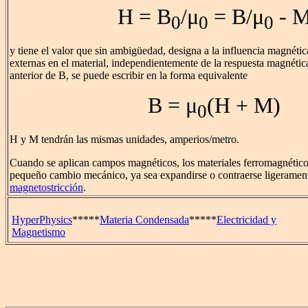
H = B
/μ
= B/μ
- 
0
0
0
y tiene el valor que sin ambigüedad, designa a la influencia magnétic
externas en el material, independientemente de la respuesta magnétic
anterior de B, se puede escribir en la forma equivalente
B = μ
(H + M)
0
H y M tendrán las mismas unidades, amperios/metro.
Cuando se aplican campos magnéticos, los materiales ferromagnético
pequeño cambio mecánico, ya sea expandirse o contraerse ligeramente
magnetostricción
.
HyperPhysics
*****
Materia Condensada
*****
Electricidad y
Magnetismo