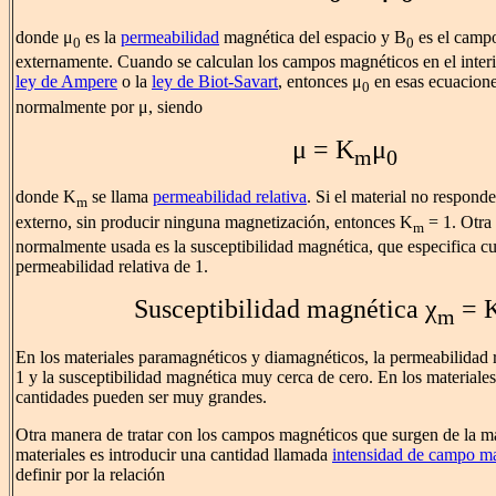
donde μ
es la
permeabilidad
magnética del espacio y B
es el camp
0
0
externamente. Cuando se calculan los campos magnéticos en el interi
ley de Ampere
o la
ley de Biot-Savart
, entonces μ
en esas ecuacione
0
normalmente por μ, siendo
μ = K
μ
m
0
donde K
se llama
permeabilidad relativa
. Si el material no respon
m
externo, sin producir ninguna magnetización, entonces K
= 1. Otra
m
normalmente usada es la susceptibilidad magnética, que especifica cua
permeabilidad relativa de 1.
Susceptibilidad magnética χ
= 
m
En los materiales paramagnéticos y diamagnéticos, la permeabilidad r
1 y la susceptibilidad magnética muy cerca de cero. En los materiales
cantidades pueden ser muy grandes.
Otra manera de tratar con los campos magnéticos que surgen de la m
materiales es introducir una cantidad llamada
intensidad de campo m
definir por la relación