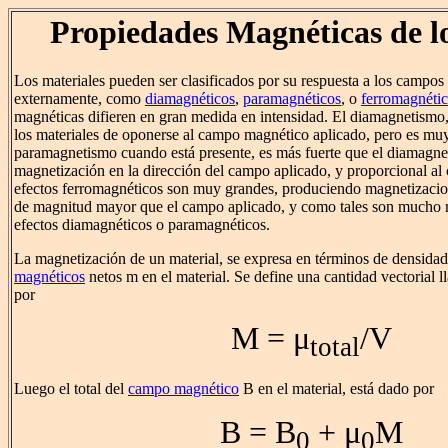
Propiedades Magnéticas de lo
Los materiales pueden ser clasificados por su respuesta a los campos
externamente, como
diamagnéticos
,
paramagnéticos
, o
ferromagnéti
magnéticas difieren en gran medida en intensidad. El diamagnetismo,
los materiales de oponerse al campo magnético aplicado, pero es muy 
paramagnetismo cuando está presente, es más fuerte que el diamagn
magnetización en la dirección del campo aplicado, y proporcional al
efectos ferromagnéticos son muy grandes, produciendo magnetizacio
de magnitud mayor que el campo aplicado, y como tales son mucho 
efectos diamagnéticos o paramagnéticos.
La magnetización de un material, se expresa en términos de densida
magnéticos
netos
m
en el material. Se define una cantidad vectorial
por
M = μ
/V
total
Luego el total del
campo magnético
B en el material, está dado por
B = B
+ μ
M
0
0