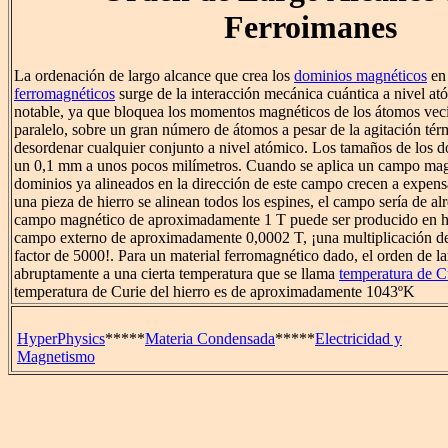
Ferroimanes
La ordenación de largo alcance que crea los
dominios magnéticos
en 
ferromagnéticos
surge de la interacción mecánica cuántica a nivel ató
notable, ya que bloquea los momentos magnéticos de los átomos veci
paralelo, sobre un gran número de átomos a pesar de la agitación tér
desordenar cualquier conjunto a nivel atómico. Los tamaños de los 
un 0,1 mm a unos pocos milímetros. Cuando se aplica un campo magn
dominios ya alineados en la dirección de este campo crecen a expens
una pieza de hierro se alinean todos los espines, el campo sería de a
campo magnético de aproximadamente 1 T puede ser producido en hi
campo externo de aproximadamente 0,0002 T, ¡una multiplicación d
factor de 5000!. Para un material ferromagnético dado, el orden de l
abruptamente a una cierta temperatura que se llama
temperatura de C
temperatura de Curie del hierro es de aproximadamente 1043ºK
HyperPhysics
*****
Materia Condensada
*****
Electricidad y
Magnetismo