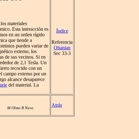
los materiales
mico. Esta interacción es
Índice
nos en un orden rígido
mica que tiende a
Referencia
dominios pueden variar de
Ohanian
ético externo, los
Sec 33-3
as de sus vecinos. Si en
lrededor de 2,1 Tesla. Un
erro recocido con un
el campo externo por un
argo alcance desaparece
urie
del material. La
Atrás
M Olmo R Nave