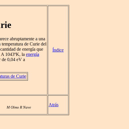
rie
rece abruptamente a una
a temperatura de Curie del
 cantidad de energía que
Índice
l. A 1043ºK, la
energía
 de 0,04 eV a
turas de Curie
Atrás
M Olmo R Nave