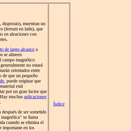
io, disprosio), muestran un
 (ferrum en latín), que
io en aleaciones con
tes.
o de largo alcance
a
s se alineen
El campo magnético
l generalmente no estará
arán orientados entre
cho de que un pequeño
ide
, puede originar que
material está
r por un gran factor que
. Hay muchas
aplicaciones
.
Índice
a después de ser sometido
a magnética" se llama
ida cuando se elimina el
or importante en los