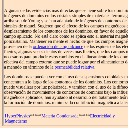
Algunas de las evidencias mas directas que se tiene sobre los dominio
imágenes de dominios en los cristales simples de materiales ferromag
arriba son de Young y se han adaptado de imágenes de contornos de 
simples de niquel. Sugieren que el efecto de los campos magnéticos e
desplazamiento de los contornos de los dominios. en favor de aquello
campo aplicado. No está claro como se aplica esto al material magnét
policristalino. Mantener en mente el hecho de que los campos magnét
provienen de la
ordenación de largo alcance
de los espines de los e
fuertes, algunas veces cientos de veces mas fuertes, que los campos 
necesarios para producir estos cambios en el alineamiento de los dom
efectiva del campo externo que se puede lograr por el alineamiento d
a menudo en términos de la
permeabilidad relativa
.
Los dominios se pueden ver con el uso de suspensiones coloidales m
concentran a lo largo de los contornos de los dominios. Los contorno
puede visualizar por luz polarizada, y tambien con el uso de la difrac
observación de movimientos de contornos de dominios bajo la influ
magnéticos aplicados, han ayudado al desarrollo del tratamiento teó
la formación de dominios, minimiza la contribución magnética a la en
HyperPhysics
*****
Materia Condensada
*****
Electricidad y
Magnetismo