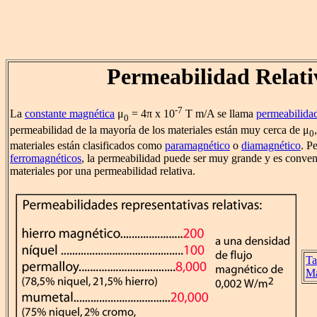
Permeabilidad Relati
-7
La
constante magnética
μ
= 4π x 10
T m/A se llama
permeabilida
0
permeabilidad de la mayoría de los materiales están muy cerca de μ
0
materiales están clasificados como
paramagnético
o
diamagnético
. P
ferromagnéticos
, la permeabilidad puede ser muy grande y es conveni
materiales por una permeabilidad relativa.
Ta
Ma