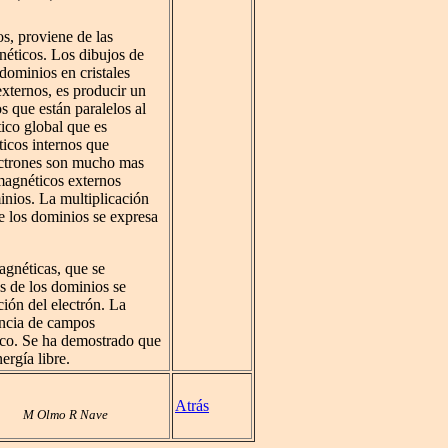
s, proviene de las
néticos. Los dibujos de
dominios en cristales
xternos, es producir un
s que están paralelos al
ico global que es
icos internos que
lectrones son mucho mas
magnéticos externos
inios. La multiplicación
e los dominios se expresa
agnéticas, que se
s de los dominios se
ción del electrón. La
encia de campos
rico. Se ha demostrado que
ergía libre.
Atrás
M Olmo R Nave