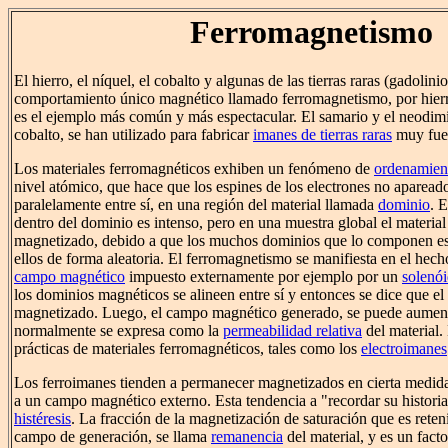
Ferromagnetismo
El hierro, el níquel, el cobalto y algunas de las tierras raras (gadolin
comportamiento único magnético llamado ferromagnetismo, por hierro
es el ejemplo más común y más espectacular. El samario y el neodim
cobalto, se han utilizado para fabricar
imanes de tierras raras
muy fuer
Los materiales ferromagnéticos exhiben un fenómeno de
ordenamient
nivel atómico, que hace que los espines de los electrones no apareado
paralelamente entre sí, en una región del material llamada
dominio
. 
dentro del dominio es intenso, pero en una muestra global el materia
magnetizado, debido a que los muchos dominios que lo componen est
ellos de forma aleatoria. El ferromagnetismo se manifiesta en el he
campo magnético
impuesto externamente por ejemplo por un
solenó
los dominios magnéticos se alineen entre sí y entonces se dice que el 
magnetizado. Luego, el campo magnético generado, se puede aumenta
normalmente se expresa como la
permeabilidad relativa
del material
prácticas de materiales ferromagnéticos, tales como los
electroimanes
Los ferroimanes tienden a permanecer magnetizados en cierta medid
a un campo magnético externo. Esta tendencia a "recordar su histori
histéresis
. La fracción de la magnetización de saturación que es reten
campo de generación, se llama
remanencia
del material, y es un fact