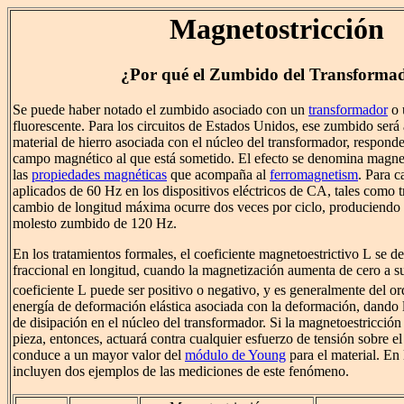
Magnetostricción
¿Por qué el Zumbido del Transforma
Se puede haber notado el zumbido asociado con un
transformador
o 
fluorescente. Para los circuitos de Estados Unidos, ese zumbido será
material de hierro asociada con el núcleo del transformador, respon
campo magnético al que está sometido. El efecto se denomina magnet
las
propiedades magnéticas
que acompaña al
ferromagnetism
. Para 
aplicados de 60 Hz en los dispositivos eléctricos de CA, tales como 
cambio de longitud máxima ocurre dos veces por ciclo, produciendo 
molesto zumbido de 120 Hz.
En los tratamientos formales, el coeficiente magnetoestrictivo
L
se de
fraccional en longitud, cuando la magnetización aumenta de cero a su
coeficiente
L
puede ser positivo o negativo, y es generalmente del o
energía de deformación elástica asociada con la deformación, dando 
de disipación en el núcleo del transformador. Si la magnetoestricción
pieza, entonces, actuará contra cualquier esfuerzo de tensión sobre el
conduce a un mayor valor del
módulo de Young
para el material. En 
incluyen dos ejemplos de las mediciones de este fenómeno.