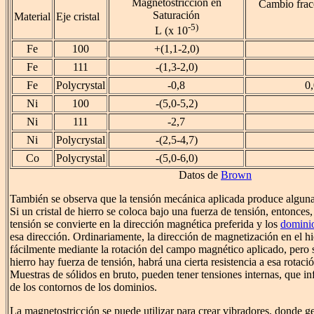
Magnetostricción en
Cambio frac
Saturación
Material
Eje cristal
-5)
L
(x 10
Fe
100
+(1,1-2,0)
Fe
111
-(1,3-2,0)
Fe
Polycrystal
-0,8
0
Ni
100
-(5,0-5,2)
Ni
111
-2,7
Ni
Polycrystal
-(2,5-4,7)
Co
Polycrystal
-(5,0-6,0)
Datos de
Brown
También se observa que la tensión mecánica aplicada produce alguna
Si un cristal de hierro se coloca bajo una fuerza de tensión, entonces,
tensión se convierte en la dirección magnética preferida y los
domini
esa dirección. Ordinariamente, la dirección de magnetización en el hi
fácilmente mediante la rotación del campo magnético aplicado, pero s
hierro hay fuerza de tensión, habrá una cierta resistencia a esa rotació
Muestras de sólidos en bruto, pueden tener tensiones internas, que i
de los contornos de los dominios.
La magnetostricción se puede utilizar para crear vibradores, donde ge