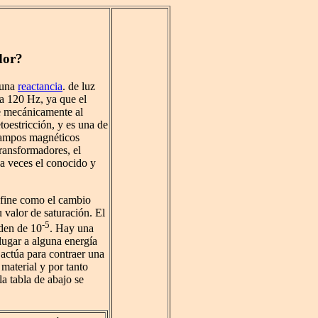
dor?
una
reactancia
. de luz
 a 120 Hz, ya que el
de mecánicamente al
oestricción, y es una de
campos magnéticos
transformadores, el
a veces el conocido y
fine como el cambio
 valor de saturación. El
-5
rden de 10
. Hay una
lugar a alguna energía
 actúa para contraer una
 material y por tanto
la tabla de abajo se