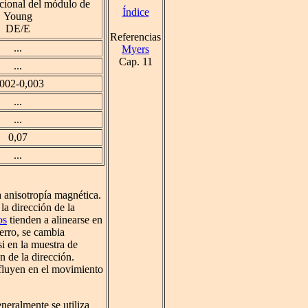
cional del módulo de
Índice
Young
D
E/E
Referencias
...
Myers
Cap. 11
...
,002-0,003
...
...
0,07
...
 anisotropía magnética.
 la dirección de la
os
tienden a alinearse en
erro, se cambia
i en la muestra de
n de la dirección.
nfluyen en el movimiento
neralmente se utiliza