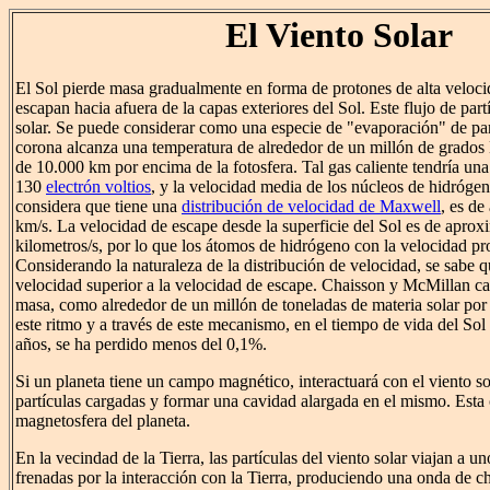
El Viento Solar
El Sol pierde masa gradualmente en forma de protones de alta veloci
escapan hacia afuera de la capas exteriores del Sol. Este flujo de part
solar. Se puede considerar como una especie de "evaporación" de par
corona alcanza una temperatura de alrededor de un millón de grados 
de 10.000 km por encima de la fotosfera. Tal gas caliente tendría un
130
electrón voltios
, y la velocidad media de los núcleos de hidrógeno
considera que tiene una
distribución de velocidad de Maxwell
, es d
km/s. La velocidad de escape desde la superficie del Sol es de apr
kilometros/s, por lo que los átomos de hidrógeno con la velocidad p
Considerando la naturaleza de la distribución de velocidad, se sabe
velocidad superior a la velocidad de escape. Chaisson y McMillan car
masa, como alrededor de un millón de toneladas de materia solar po
este ritmo y a través de este mecanismo, en el tiempo de vida del Sol
años, se ha perdido menos del 0,1%.
Si un planeta tiene un campo magnético, interactuará con el viento so
partículas cargadas y formar una cavidad alargada en el mismo. Esta 
magnetosfera del planeta.
En la vecindad de la Tierra, las partículas del viento solar viajan a 
frenadas por la interacción con la Tierra, produciendo una onda de 