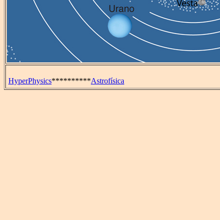
HyperPhysics
**********
Astrofísica