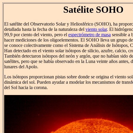
Satélite SOHO
El satélite del Observatorio Solar y Heliosférico (SOHO), ha propo
detallada hasta la fecha de la naturaleza del
viento solar
. El hidrógeno
99,9 por ciento del viento, pero el
espectrómetro de masa
sensible a
hacer mediciones de los oligoelementos. El SOHO lleva un grupo de
se conoce colectivamente como el Sistema de Análisis de Isótopos, C
Han detectado en el viento solar isótopos de silicio, azufre, calcio, c
También detectaron isótopos del neón y argón, que no habían sido de
satélites, pero que se había observado en la Luna veinte años antes, du
lunares del Apolo.
Los isótopos proporcionan pistas sobre donde se origina el viento sola
dinámica del sol. Pueden ayudar a modelar los mecanismos de transfe
del Sol hacia la corona.