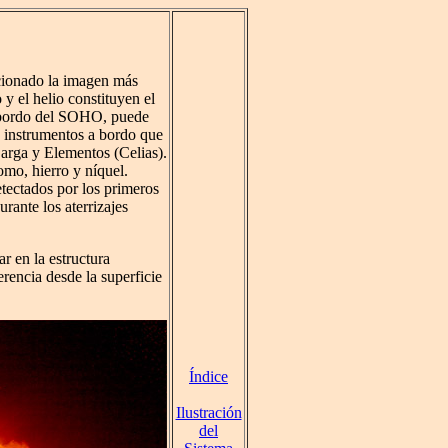
rcionado la imagen más
 y el helio constituyen el
 bordo del SOHO, puede
 instrumentos a bordo que
arga y Elementos (Celias).
romo, hierro y níquel.
tectados por los primeros
rante los aterrizajes
r en la estructura
rencia desde la superficie
Índice
Ilustración
del