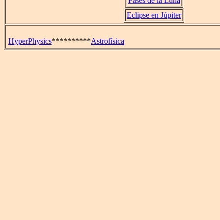
Fases de la Luna
Eclipse en Júpiter
HyperPhysics
**********
Astrofísica