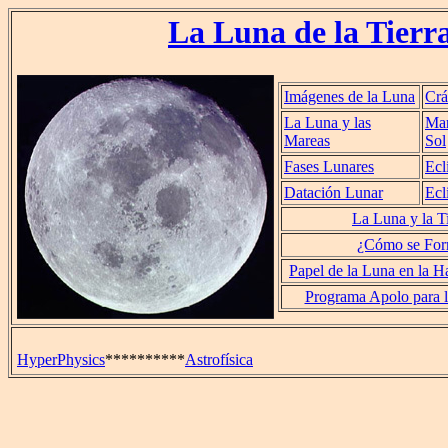
La Luna de la Tierr
Imágenes de la Luna
Crá
La Luna y las
Mar
Mareas
Sol
Fases Lunares
Ecl
Datación Lunar
Ecl
La Luna y la Ti
¿Cómo se For
Papel de la Luna en la Ha
Programa Apolo para l
HyperPhysics
**********
Astrofísica