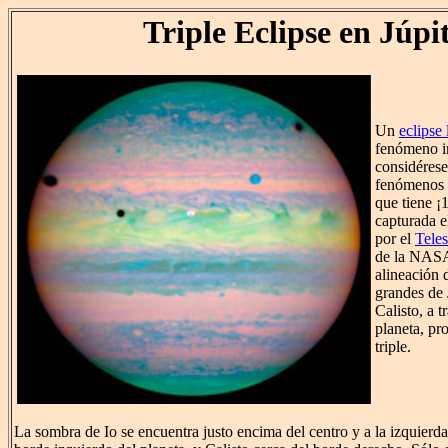
Triple Eclipse en Júpi
Un
eclipse 
fenómeno in
considérese
fenómenos 
que tiene ¡
capturada 
por el
Tele
de la NASA
alineación 
grandes de 
Calisto, a t
planeta, pr
triple.
La sombra de Io se encuentra justo encima del centro y a la izquierd