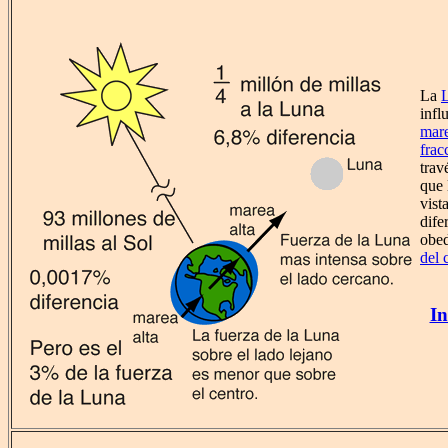
La
infl
mar
frac
trav
que 
vist
dife
obed
del 
In