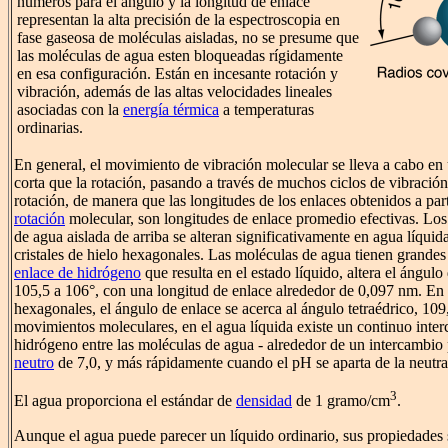
números para el ángulo y la longitud de enlace
representan la alta precisión de la espectroscopia en
fase gaseosa de moléculas aisladas, no se presume que
las moléculas de agua esten bloqueadas rígidamente
en esa configuración. Están en incesante rotación y
vibración, además de las altas velocidades lineales
asociadas con la
energía térmica
a temperaturas
ordinarias.
En general, el movimiento de vibración molecular se lleva a cabo en
corta que la rotación, pasando a través de muchos ciclos de vibració
rotación, de manera que las longitudes de los enlaces obtenidos a par
rotación
molecular, son longitudes de enlace promedio efectivas. Los
de agua aislada de arriba se alteran significativamente en agua líquid
cristales de hielo hexagonales. Las moléculas de agua tienen grande
enlace de hidrógeno
que resulta en el estado líquido, altera el ángul
105,5 a 106°, con una longitud de enlace alrededor de 0,097 nm. En l
hexagonales, el ángulo de enlace se acerca al ángulo tetraédrico, 10
movimientos moleculares, en el agua líquida existe un continuo inte
hidrógeno entre las moléculas de agua - alrededor de un intercambio
neutro
de 7,0, y más rápidamente cuando el pH se aparta de la neutra
3
El agua proporciona el estándar de
densidad
de 1 gramo/cm
.
Aunque el agua puede parecer un líquido ordinario, sus propiedade