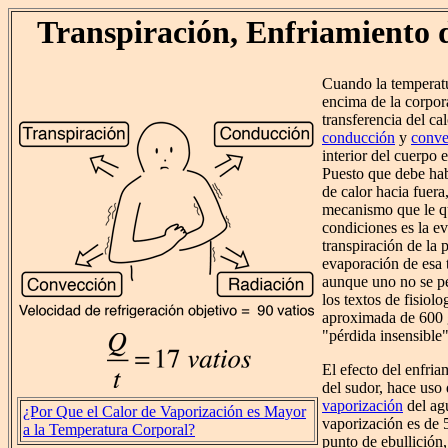
Transpiración, Enfriamiento 
Cuando la temperatu
encima de la corpora
transferencia del ca
conducción
y
conve
interior del cuerpo 
Puesto que debe hab
de calor hacia fuera
mecanismo que le qu
condiciones es la e
transpiración de la 
evaporación de esa t
aunque uno no se per
los textos de fisiolo
aproximada de 600 
"pérdida insensible"
El efecto del enfri
del sudor, hace uso
vaporización
del agu
¿Por Que el Calor de Vaporización es Mayor
vaporización es de 
a la Temperatura Corporal?
punto de ebullición