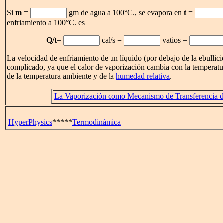
Si
m
=
gm de agua a 100°C., se evapora en
t
=
enfriamiento a 100°C. es
Q/t
=
cal/s =
vatios =
La velocidad de enfriamiento de un líquido (por debajo de la ebullic
complicado, ya que el calor de vaporización cambia con la temperatu
de la temperatura ambiente y de la
humedad relativa
.
La Vaporización como Mecanismo de Transferencia d
HyperPhysics
*****
Termodinámica