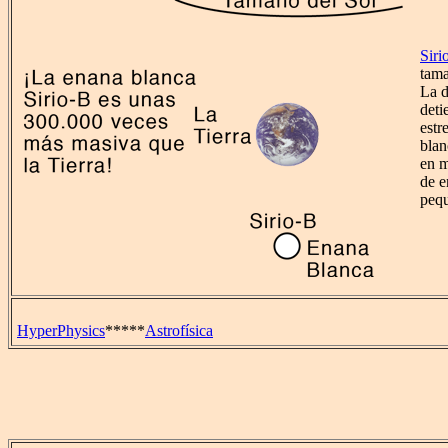
Siri
tama
La d
deti
estr
bla
en m
de e
pequ
HyperPhysics
*****
Astrofísica