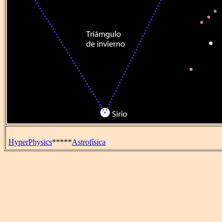
HyperPhysics
*****
Astrofísica