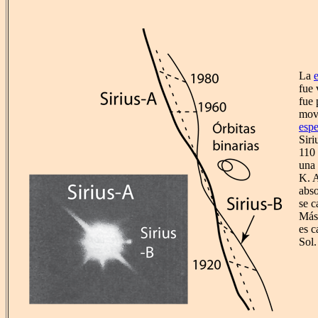
La
fue 
fue 
mov
espe
Siri
110 
una
K. A
abso
se c
Más 
es c
Sol.