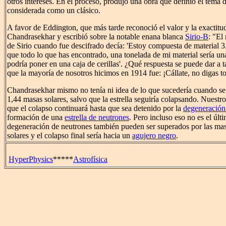
otros intereses. En el proceso, produjo una obra que definió el tema 
considerada como un clásico.
A favor de Eddington, que más tarde reconoció el valor y la exactitud
Chandrasekhar y escribió sobre la notable enana blanca
Sirio-B
: "El
de Sirio cuando fue descifrado decía: 'Estoy compuesta de material 
que todo lo que has encontrado, una tonelada de mi material sería u
podría poner en una caja de cerillas'. ¿Qué respuesta se puede dar a 
que la mayoría de nosotros hicimos en 1914 fue: ¡Cállate, no digas ton
Chandrasekhar mismo no tenía ni idea de lo que sucedería cuando se 
1,44 masas solares, salvo que la estrella seguiría colapsando. Nuestr
que el colapso continuará hasta que sea detenido por la
degeneración
formación de una
estrella de neutrones
. Pero incluso eso no es el últi
degeneración de neutrones también pueden ser superados por las ma
solares y el colapso final sería hacia un
agujero negro
.
HyperPhysics
*****
Astrofísica