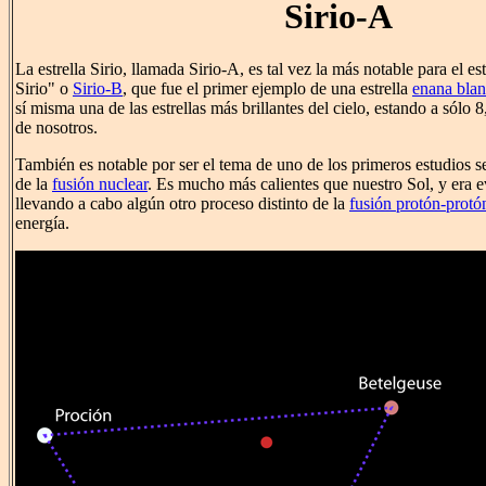
Sirio-A
La estrella Sirio, llamada Sirio-A, es tal vez la más notable para el 
Sirio" o
Sirio-B
, que fue el primer ejemplo de una estrella
enana bla
sí misma una de las estrellas más brillantes del cielo, estando a sólo 8
de nosotros.
También es notable por ser el tema de uno de los primeros estudios s
de la
fusión nuclear
. Es mucho más calientes que nuestro Sol, y era e
llevando a cabo algún otro proceso distinto de la
fusión protón-protó
energía.