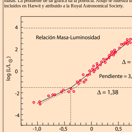
masas. La pendiente de tal gráfica da la potencia. Abajo se muestra u
incluidos en Harwit y atribuido a la Royal Astronomical Society.