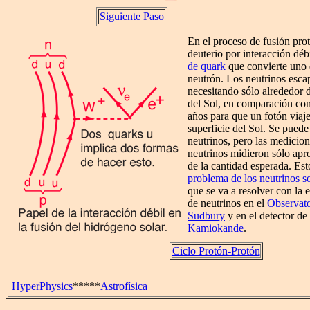
Siguiente Paso
En el proceso de fusión pro
deuterio por interacción dé
de quark
que convierte uno 
neutrón. Los neutrinos esca
necesitando sólo alrededor d
del Sol, en comparación con
años para que un fotón viaje
superficie del Sol. Se puede 
neutrinos, pero las medicion
neutrinos midieron sólo ap
de la cantidad esperada. Es
problema de los neutrinos s
que se va a resolver con la 
de neutrinos en el
Observato
Sudbury
y en el detector de
Kamiokande
.
Ciclo Protón-Protón
HyperPhysics
*****
Astrofísica