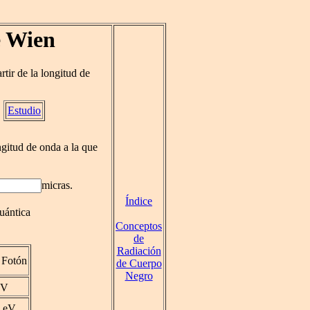
e Wien
artir de la longitud de
Estudio
ngitud de onda a la que
micras.
Índice
uántica
Conceptos
de
Radiación
 Fotón
de Cuerpo
Negro
V
eV