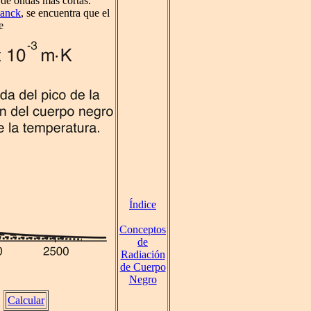
 de ondas más cortas.
lanck
, se encuentra que el
e
Índice
Conceptos
de
Radiación
de Cuerpo
Negro
Calcular