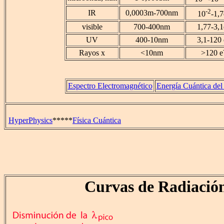
-2
IR
0,0003m-700nm
10
-1,
visible
700-400nm
1,77-3,
UV
400-10nm
3,1-120
Rayos x
<10nm
>120 
Espectro Electromagnético
Energía Cuántica del
HyperPhysics
*****
Física Cuántica
Curvas de Radiació