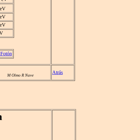
7eV
1eV
 eV
eV
 Fotón
Atrás
M Olmo R Nave
n