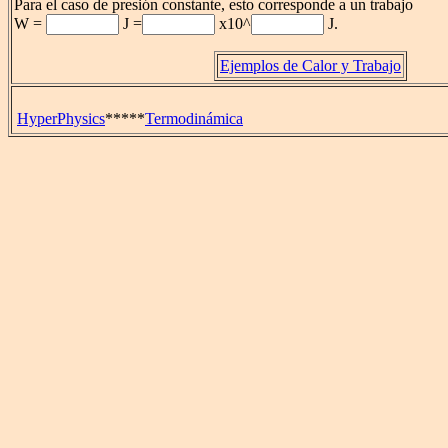
Para el caso de presión constante, esto corresponde a un trabajo
W =
J =
x10^
J.
Ejemplos de Calor y Trabajo
HyperPhysics
*****
Termodinámica