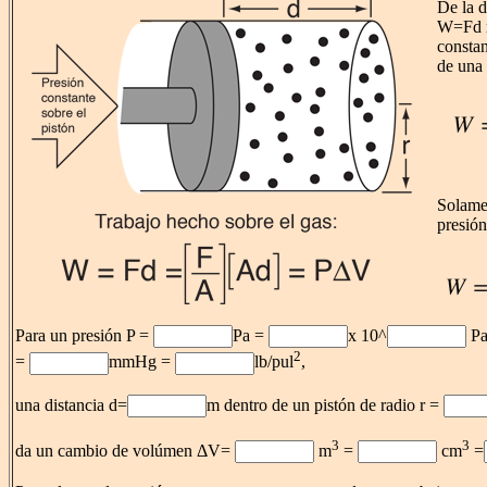
De la d
W=Fd r
constan
de una 
Solame
presión
Para un presión P =
Pa =
x 10^
Pa
2
=
mmHg =
lb/pul
,
una distancia d=
m dentro de un pistón de radio r =
3
3
da un cambio de volúmen ΔV=
m
=
cm
=