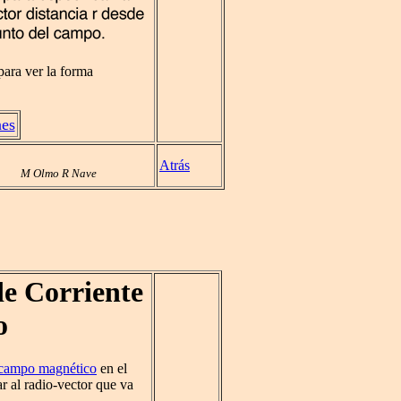
ara ver la forma
nes
Atrás
M Olmo R Nave
e Corriente
o
campo magnético
en el
r al radio-vector que va