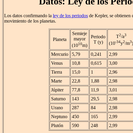
Datos: Ley de los Peri
Los datos confirmando la
ley de los periodos
de Kepler, se obtienen 
movimiento de los planetas.
Semieje
2
3
T
/a
Periodo
mayor
Planeta
-34
2
3
T (y)
(10
y
/m
10
(10
m)
Mercurio
5,79
0,241
2,99
Venus
10,8
0,615
3,00
Tierra
15,0
1
2,96
Marte
22,8
1,88
2,98
Júpiter
77,8
11,9
3,01
Saturno
143
29,5
2,98
Urano
287
84
2,98
Neptuno
450
165
2,99
Plutón
590
248
2,99