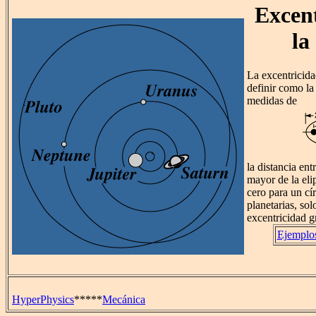
Excent
la
La excentricida
definir como la
medidas de
la distancia ent
mayor de la eli
cero para un cír
planetarias, sol
excentricidad g
Ejemplos
HyperPhysics
*****
Mecánica