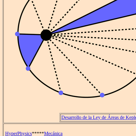
Desarrollo de la Ley de Áreas de Kepl
HyperPhysics
*****
Mecánica