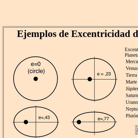
Ejemplos de Excentricidad d
Excent
Planet
Mercu
Venus
Tierra
Marte
Júpite
Satur
Urano
Neptu
Plutó