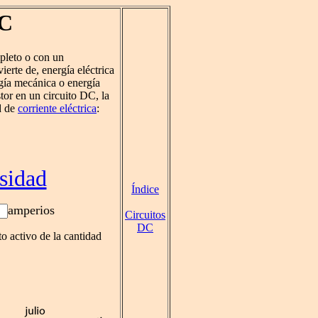
DC
mpleto o con un
ierte de, energía eléctrica
rgía mecánica o energía
or en un circuito DC, la
d de
corriente eléctrica
:
sidad
Índice
amperios
Circuitos
DC
to activo de la cantidad